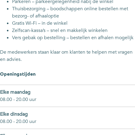
Parkeren – parkeergelegenheid nabij de winkel
m
e
Thuisbezorging – boodschappen online bestellen met
e
r
bezorg- of afhaaloptie
e
K
Gratis Wi-Fi – in de winkel
r
e
Zelfscan-kassa’s – snel en makkelijk winkelen
K
n
Vers gebak op bestelling – bestellen en afhalen mogelijk
e
t
n
g
De medewerkers staan klaar om klanten te helpen met vragen
t
e
en advies.
g
n
e
s
Openingstijden
n
p
s
l
p
e
Elke maandag
l
i
08.00 - 20.00 uur
e
n
i
Elke dinsdag
n
08.00 - 20.00 uur