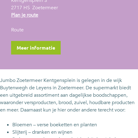
Kentgensplein 3
2717 HS
Zoetermeer
n
Plan je route
a
n
a
Route
a
r
a
J
Meer informatie
r
u
J
m
u
b
m
o
Jumbo Zoetermeer Kentgensplein is gelegen in de wijk
b
Z
Buytenwegh de Leyens in Zoetermeer. De supermarkt biedt
o
o
een uitgebreid assortiment aan dagelijkse boodschappen,
Z
e
waaronder versproducten, brood, zuivel, houdbare producten
o
t
en meer. Daarnaast kun je hier onder andere terecht voor:
e
e
t
r
Bloemen – verse boeketten en planten
e
m
Slijterij – dranken en wijnen
r
e