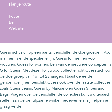
n
Plan je route
a
n
a
Route
G
a
r
Bel
u
a
v
G
Website
e
r
a
u
s
G
n
e
s
u
G
s
e
u
s
Guess richt zich op een aantal verschillende doelgroepen. Voor
s
e
mannen is er de specifieke lijn: Guess for men en voor
s
s
vrouwen: Guess for women. Een van de nieuwere concepten is
s
G for Guess. Met deze Hollywood collectie richt Guess zich op
de doelgroep van 16- tot 23-jarigen. Naast de eerder
genoemde lijnen beschikt Guess ook over de laatste collecties
zoals Guess Jeans, Guess by Marciano en Guess Shoes and
Bags. Vragen over de verschillende collecties kunt u uiteraard
stellen aan de behulpzame winkelmedewerkers, zij helpen je
graag verder.