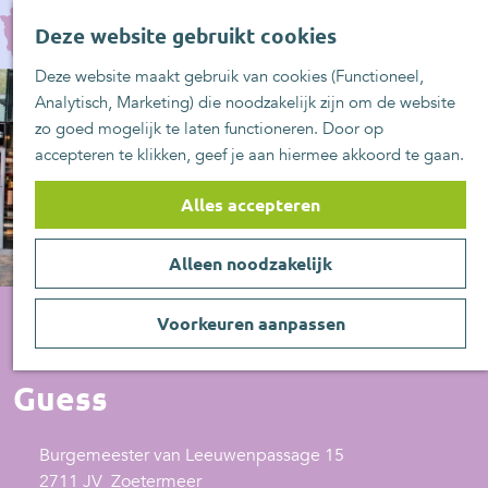
UITblinkers
G
Z
Zoetermeer is de
Deze website gebruikt cookies
a
MENU
o
plek
n
Deze website maakt gebruik van cookies (Functioneel,
e
UITje aanmelden
a
Analytisch, Marketing) die noodzakelijk zijn om de website
k
a
zo goed mogelijk te laten functioneren. Door op
e
r
accepteren te klikken, geef je aan hiermee akkoord te gaan.
n
d
e
Alles accepteren
h
o
Alleen noodzakelijk
m
e
p
Voorkeuren aanpassen
a
Kleding
g
Guess
e
Burgemeester van Leeuwenpassage 15
2711 JV
Zoetermeer