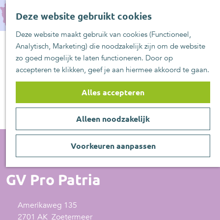
UITblinkers
G
Z
Zoetermeer is de
Deze website gebruikt cookies
a
MENU
o
plek
n
Deze website maakt gebruik van cookies (Functioneel,
e
UITje aanmelden
a
Analytisch, Marketing) die noodzakelijk zijn om de website
k
a
zo goed mogelijk te laten functioneren. Door op
e
r
accepteren te klikken, geef je aan hiermee akkoord te gaan.
n
d
e
Alles accepteren
h
o
Alleen noodzakelijk
m
e
p
Voorkeuren aanpassen
a
Sportlocatie
g
GV Pro Patria
e
Amerikaweg 135
2701 AK
Zoetermeer