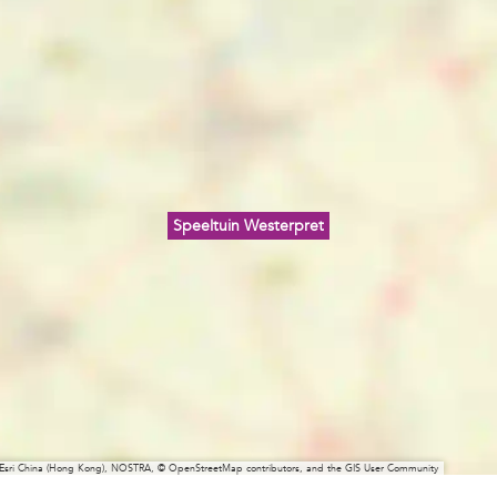
Speeltuin Westerpret
 Esri China (Hong Kong), NOSTRA, © OpenStreetMap contributors, and the GIS User Community