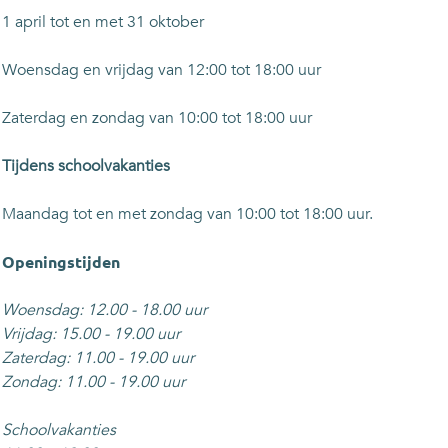
p
t
s
r
1 april tot en met 31 oktober
r
e
t
p
e
r
e
r
Woensdag en vrijdag van 12:00 tot 18:00 uur
t
p
r
e
r
p
t
Zaterdag en zondag van 10:00 tot 18:00 uur
e
r
t
e
Tijdens schoolvakanties
t
Maandag tot en met zondag van 10:00 tot 18:00 uur.
Openingstijden
Woensdag: 12.00 - 18.00 uur
Vrijdag: 15.00 - 19.00 uur
Zaterdag: 11.00 - 19.00 uur
Zondag: 11.00 - 19.00 uur
Schoolvakanties