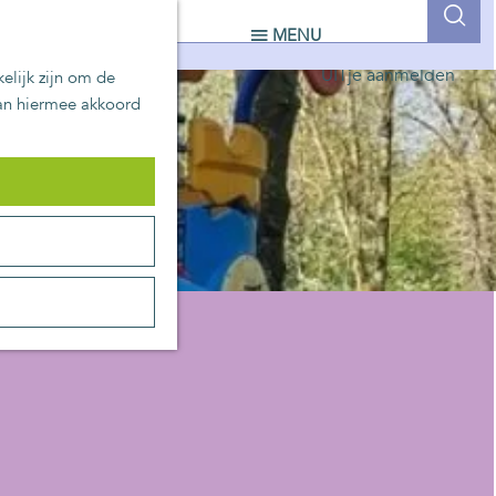
UITblinkers
Z
MENU
Zoetermeer is de plek
o
UITje aanmelden
elijk zijn om de
e
aan hiermee akkoord
k
e
n