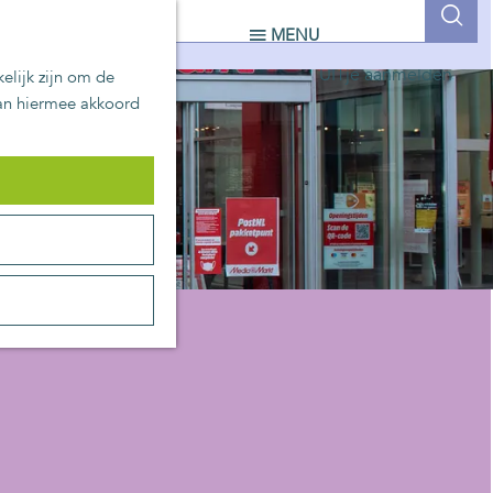
UITblinkers
Z
MENU
Zoetermeer is de plek
o
UITje aanmelden
elijk zijn om de
e
aan hiermee akkoord
k
e
n