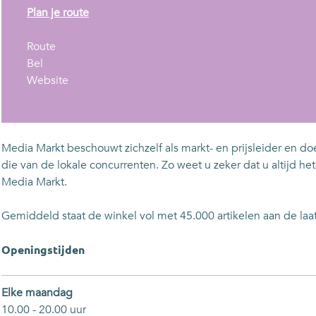
n
Plan je route
a
n
a
Route
M
a
r
Bel
e
a
v
M
Website
d
r
a
e
i
M
n
d
a
e
M
i
M
d
e
a
Media Markt beschouwt zichzelf als markt- en prijsleider en do
a
i
d
M
die van de lokale concurrenten. Zo weet u zeker dat u altijd h
r
a
i
a
Media Markt.
k
M
a
r
t
a
M
k
Gemiddeld staat de winkel vol met 45.000 artikelen aan de laa
r
a
t
k
r
Openingstijden
t
k
t
Elke maandag
10.00 - 20.00 uur