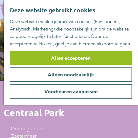
UITblinkers
G
Z
Zoetermeer is de
Deze website gebruikt cookies
a
MENU
o
plek
n
Deze website maakt gebruik van cookies (Functioneel,
e
UITje aanmelden
a
Analytisch, Marketing) die noodzakelijk zijn om de website
k
a
zo goed mogelijk te laten functioneren. Door op
e
r
accepteren te klikken, geef je aan hiermee akkoord te gaan.
n
d
e
Alles accepteren
h
o
Alleen noodzakelijk
m
e
p
Voorkeuren aanpassen
a
Natuurgebied
g
Centraal Park
e
Dobbegebied
Zoetermeer