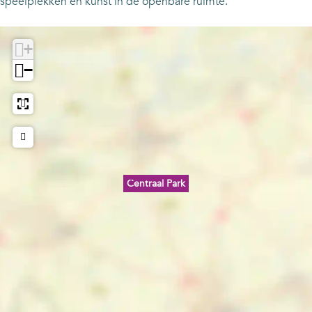
speelplekken en kunst in de openbare ruimte.
+
−
Centraal Park