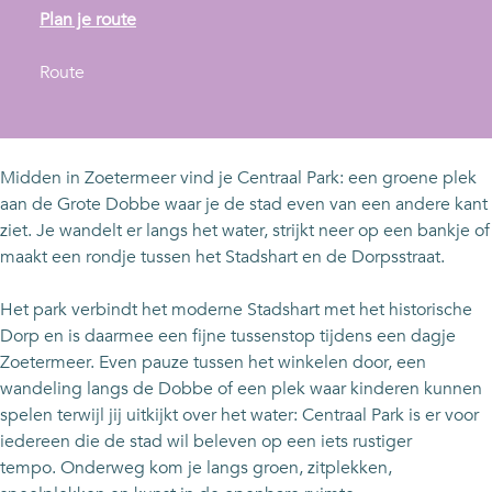
n
Plan je route
a
n
a
Route
a
r
a
C
r
e
C
n
Midden in Zoetermeer vind je Centraal Park: een groene plek
e
t
aan de Grote Dobbe waar je de stad even van een andere kant
n
r
ziet. Je wandelt er langs het water, strijkt neer op een bankje of
t
a
maakt een rondje tussen het Stadshart en de Dorpsstraat.
r
a
a
l
Het park verbindt het moderne Stadshart met het historische
a
P
Dorp en is daarmee een fijne tussenstop tijdens een dagje
l
a
Zoetermeer. Even pauze tussen het winkelen door, een
P
r
wandeling langs de Dobbe of een plek waar kinderen kunnen
a
k
spelen terwijl jij uitkijkt over het water: Centraal Park is er voor
r
iedereen die de stad wil beleven op een iets rustiger
k
tempo. Onderweg kom je langs groen, zitplekken,