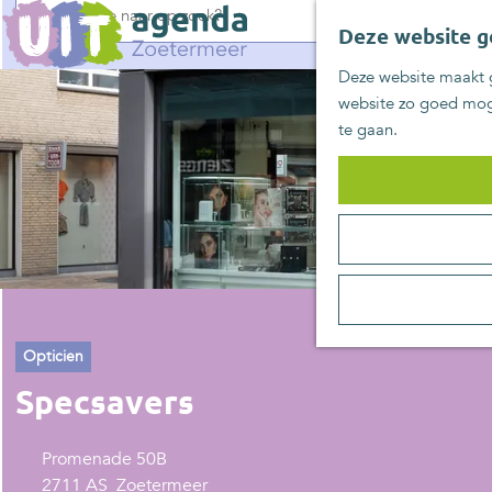
G
Deze website g
a
n
Deze website maakt g
a
website zo goed moge
a
te gaan.
r
d
e
h
o
m
e
p
a
Opticien
g
Specsavers
e
Promenade 50B
2711 AS
Zoetermeer