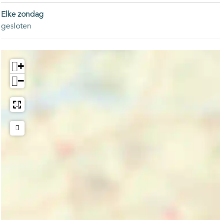
Elke zondag
gesloten
+
−