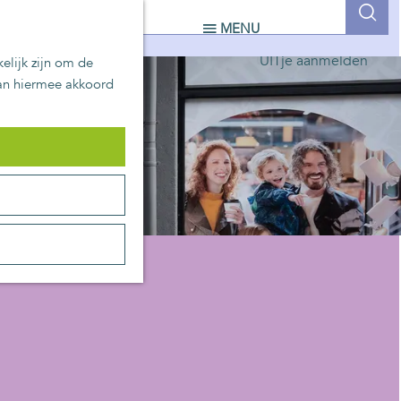
UITblinkers
Z
MENU
Zoetermeer is de plek
o
UITje aanmelden
elijk zijn om de
e
aan hiermee akkoord
k
e
n