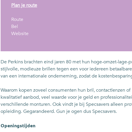
n
Plan je route
a
n
a
Route
S
a
r
Bel
p
a
v
S
Website
e
r
a
p
c
S
n
e
s
p
S
c
a
e
p
s
De Perkins brachten eind jaren 80 met hun hoge-omzet-lage-pr
v
c
e
a
stijlvolle, modieuze brillen tegen een voor iedereen betaalbar
e
s
c
v
van een internationale onderneming, zodat de kostenbesparin
r
a
s
e
s
v
a
r
Waarom kopen zoveel consumenten hun bril, contactlenzen of ho
e
v
s
kwalitatief aanbod, veel waarde voor je geld en professionalit
r
e
verschillende monturen. Ook vindt je bij Specsavers alleen 
s
r
opleiding. Gegarandeerd. Gun je ogen dus Specsavers.
s
Openingstijden