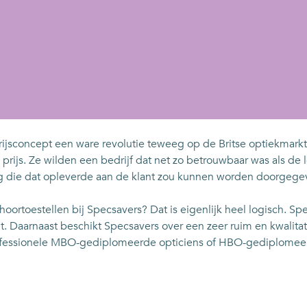
ijsconcept een ware revolutie teweeg op de Britse optiekmarkt
e prijs. Ze wilden een bedrijf dat net zo betrouwbaar was als d
g die dat opleverde aan de klant zou kunnen worden doorgege
ortoestellen bij Specsavers? Dat is eigenlijk heel logisch. S
eit. Daarnaast beschikt Specsavers over een zeer ruim en kwali
professionele MBO-gediplomeerde opticiens of HBO-gediplomee