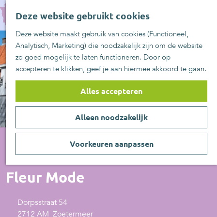
UITblinkers
G
Z
Zoetermeer is de
Deze website gebruikt cookies
a
MENU
o
plek
n
Deze website maakt gebruik van cookies (Functioneel,
e
UITje aanmelden
a
Analytisch, Marketing) die noodzakelijk zijn om de website
k
a
zo goed mogelijk te laten functioneren. Door op
e
r
accepteren te klikken, geef je aan hiermee akkoord te gaan.
n
d
e
Alles accepteren
h
o
Alleen noodzakelijk
m
e
p
Voorkeuren aanpassen
a
Kleding
g
Fleur Mode
e
Dorpsstraat 54
2712 AM
Zoetermeer