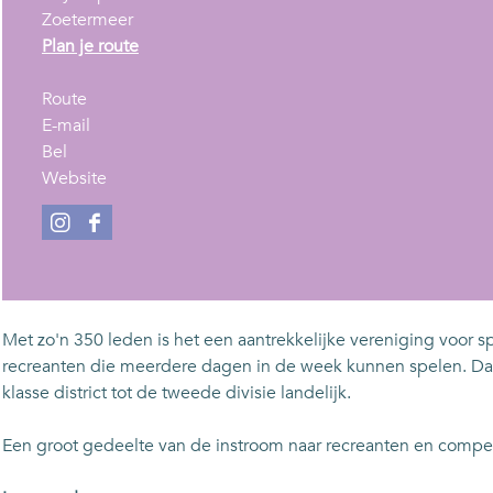
Zoetermeer
n
Plan je route
a
n
a
Route
a
n
r
E-mail
C
a
a
C
Bel
o
r
a
v
o
Website
n
C
r
a
n
q
o
C
n
q
I
F
u
n
o
C
u
n
a
e
q
n
o
e
s
c
s
u
q
n
s
t
e
t
e
u
q
t
a
b
Met zo'n 350 leden is het een aantrekkelijke vereniging voor s
o
s
e
u
o
g
o
recreanten die meerdere dagen in de week kunnen spelen. Daa
(
t
s
e
(
r
o
klasse district tot de tweede divisie landelijk.
b
o
t
s
b
a
k
a
(
o
t
a
m
C
Een groot gedeelte van de instroom naar recreanten en compet
d
b
(
o
d
C
o