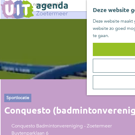
G
Deze website g
a
n
Deze website maakt g
a
website zo goed moge
a
te gaan.
r
d
e
h
o
m
e
p
a
Sportlocatie
g
Conquesto (badmintonverenig
e
Conquesto Badminton­vereniging - Zoetermeer
Buytenparklaan 6