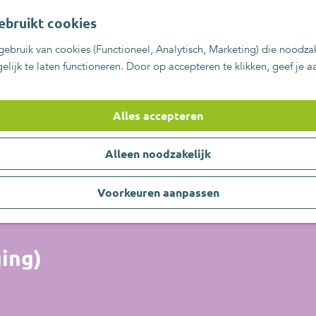
ebruikt cookies
ebruik van cookies (Functioneel, Analytisch, Marketing) die noodzak
lijk te laten functioneren. Door op accepteren te klikken, geef je 
Alles accepteren
Alleen noodzakelijk
Voorkeuren aanpassen
ing)