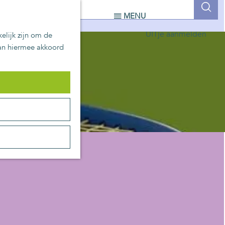
UITblinkers
Z
MENU
Zoetermeer is de plek
o
UITje aanmelden
elijk zijn om de
e
aan hiermee akkoord
k
e
n