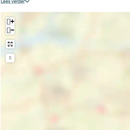
m
a
b
(
m
o
n
Lees verder
i
d
a
b
i
n
q
n
m
d
a
n
q
u
+
t
i
m
d
t
u
e
o
n
i
m
o
e
s
−
n
t
n
i
n
s
t
v
o
t
n
v
t
o
e
n
o
t
e
o
(
r
v
n
o
r
(
b
e
e
v
n
e
b
a
n
r
e
v
n
a
d
i
e
r
e
i
d
m
g
n
e
r
g
m
i
i
i
n
e
i
i
n
n
g
i
n
n
n
t
g
i
g
i
g
t
o
)
n
i
g
)
o
n
g
n
i
n
v
)
g
n
v
e