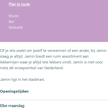
n
Plan je route
a
n
a
Route
J
a
r
Bel
a
a
v
J
Website
m
r
a
a
i
J
n
m
n
a
J
i
m
a
n
Of je iets zoekt om jezelf te verwennen of een ander, bij Jamin
i
m
slaag je altijd. Jamin biedt een ruim assortiment aan
n
i
lekkernijen waar je altijd iets lekkers vindt. Jamin is niet voor
n
niets dé snoepwinkel van Nederland.
Jamin ligt in het stadshart.
Openingstijden
Elke maandag