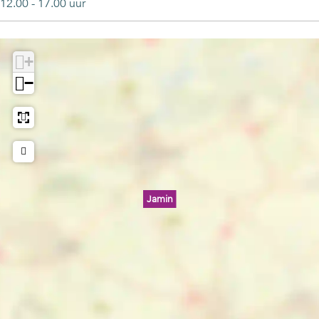
12.00 - 17.00 uur
+
−
Jamin