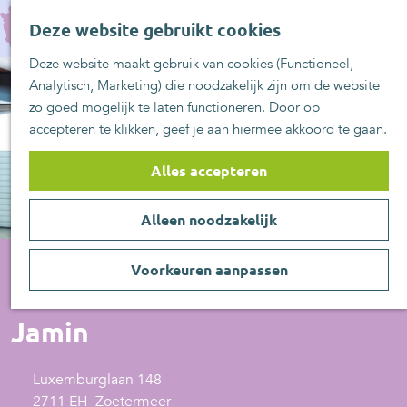
UITblinkers
G
Z
Zoetermeer is de
Deze website gebruikt cookies
a
MENU
o
plek
n
Deze website maakt gebruik van cookies (Functioneel,
e
UITje aanmelden
a
Analytisch, Marketing) die noodzakelijk zijn om de website
k
a
zo goed mogelijk te laten functioneren. Door op
e
r
accepteren te klikken, geef je aan hiermee akkoord te gaan.
n
d
e
Alles accepteren
h
o
Alleen noodzakelijk
m
e
p
Voorkeuren aanpassen
a
Voeding/drank
g
Jamin
e
Luxemburglaan 148
2711 EH
Zoetermeer