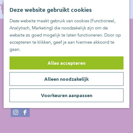
UITblinkers
G
Z
Zoetermeer is de
Deze website gebruikt cookies
a
MENU
o
plek
n
Deze website maakt gebruik van cookies (Functioneel,
e
UITje aanmelden
a
Analytisch, Marketing) die noodzakelijk zijn om de
k
a
website zo goed mogelijk te laten functioneren. Door op
e
Bierbrouwerij
r
accepteren te klikken, geef je aan hiermee akkoord te
n
d
Geusz!
gaan.
e
h
Alles accepteren
Zoetermeer
o
n
Plan je route
m
a
Alleen noodzakelijk
e
n
a
Route
p
a
n
r
E-mail
a
Voorkeuren aanpassen
a
a
v
G
Website
g
r
a
a
e
e
G
r
n
u
I
F
e
G
G
s
n
a
u
e
e
z
s
c