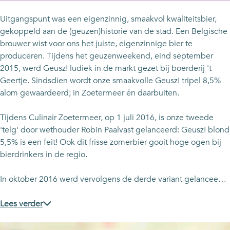
s
u
u
!
t
e
z
s
s
a
b
Uitgangspunt was een eigenzinnig, smaakvol kwaliteitsbier,
!
z
z
g
o
gekoppeld aan de (geuzen)historie van de stad. Een Belgische
!
!
r
o
brouwer wist voor ons het juiste, eigenzinnige bier te
a
k
produceren. Tijdens het geuzenweekend, eind september
m
G
2015, werd Geusz! ludiek in de markt gezet bij boerderij 't
G
e
Geertje. Sindsdien wordt onze smaakvolle Geusz! tripel 8,5%
e
u
alom gewaardeerd; in Zoetermeer én daarbuiten.
u
s
s
z
Tijdens Culinair Zoetermeer, op 1 juli 2016, is onze tweede
z
!
'telg' door wethouder Robin Paalvast gelanceerd: Geusz! blond
!
5,5% is een feit! Ook dit frisse zomerbier gooit hoge ogen bij
bierdrinkers in de regio.
In oktober 2016 werd vervolgens de derde variant gelancee…
Lees verder