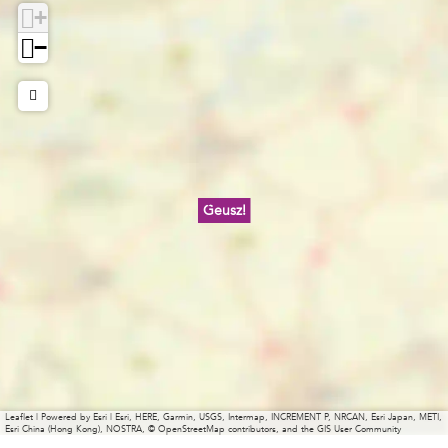
+
−
Geusz!
Leaflet
|
Powered by Esri | Esri, HERE, Garmin, USGS, Intermap, INCREMENT P, NRCAN, Esri Japan, METI,
Esri China (Hong Kong), NOSTRA, © OpenStreetMap contributors, and the GIS User Community