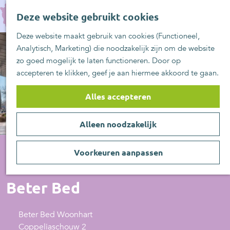
UITblinkers
G
Z
Zoetermeer is de
Deze website gebruikt cookies
a
MENU
o
plek
n
Deze website maakt gebruik van cookies (Functioneel,
e
UITje aanmelden
a
Analytisch, Marketing) die noodzakelijk zijn om de website
k
a
zo goed mogelijk te laten functioneren. Door op
e
r
accepteren te klikken, geef je aan hiermee akkoord te gaan.
n
d
e
Alles accepteren
h
o
Alleen noodzakelijk
m
e
p
Voorkeuren aanpassen
a
Huis- en Tuin
g
Beter Bed
e
Beter Bed Woonhart
Coppeliaschouw 2