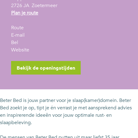
2726 JA
Zoetermeer
n
Plan je route
a
n
a
Route
a
n
r
E-mail
B
a
a
B
Bel
e
r
a
v
e
Website
t
B
r
a
t
e
e
B
n
e
Bekijk de openingstijden
r
t
e
B
r
B
e
t
e
B
e
r
e
t
e
d
B
r
e
d
Beter Bed is jouw partner voor je slaap(kamer)domein. Beter
e
B
r
Bed zoekt je op, tipt je én verrast je met aansprekend advies
d
e
B
en inspirerende ideeën voor jouw optimale rust- en
d
e
slaapbeleving.
d
De mensen van Beter Bed putten uit maar liefst 35 jaar