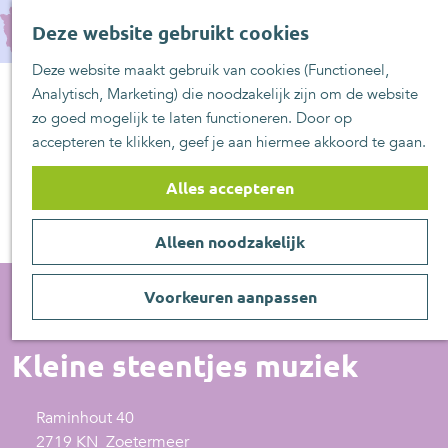
UITblinkers
G
Z
Zoetermeer is de
Deze website gebruikt cookies
a
MENU
o
plek
n
Deze website maakt gebruik van cookies (Functioneel,
e
UITje aanmelden
a
Analytisch, Marketing) die noodzakelijk zijn om de website
k
a
zo goed mogelijk te laten functioneren. Door op
e
r
accepteren te klikken, geef je aan hiermee akkoord te gaan.
n
d
e
Alles accepteren
h
o
Alleen noodzakelijk
m
e
p
Voorkeuren aanpassen
a
Kunst en Cultuur
g
Kleine steentjes muziek
e
Raminhout 40
2719 KN
Zoetermeer