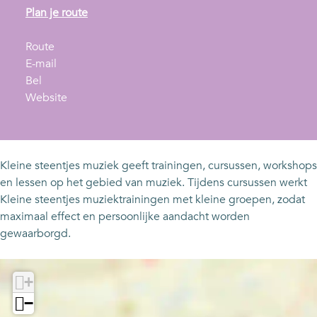
n
Plan je route
a
n
a
Route
a
n
r
E-mail
K
a
a
K
Bel
l
r
a
v
l
Website
e
K
r
a
e
i
l
K
n
i
n
e
l
K
n
e
i
e
l
e
Kleine steentjes muziek geeft trainingen, cursussen, workshops
s
n
i
e
s
en lessen op het gebied van muziek. Tijdens cursussen werkt
t
e
n
i
t
Kleine steentjes muziektrainingen met kleine groepen, zodat
e
s
e
n
e
maximaal effect en persoonlijke aandacht worden
e
t
s
e
e
gewaarborgd.
n
e
t
s
n
t
e
e
t
t
+
j
n
e
e
j
e
t
n
e
e
−