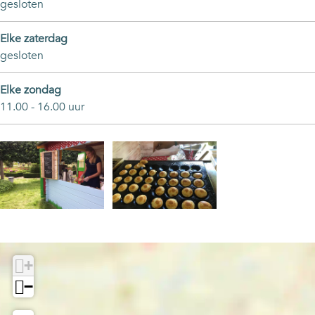
gesloten
Elke zaterdag
gesloten
Elke zondag
11.00 - 16.00 uur
O
O
p
p
e
e
+
n
n
−
p
p
o
o