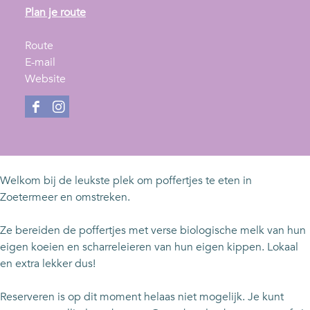
n
Plan je route
a
n
a
Route
a
n
r
E-mail
a
a
v
P
Website
r
a
a
o
P
r
n
f
F
I
o
P
P
f
a
n
f
o
o
e
c
s
f
f
f
r
e
t
e
f
f
t
b
a
Welkom bij de leukste plek om poffertjes te eten in
r
e
e
j
o
g
Zoetermeer en omstreken.
t
r
r
e
o
r
j
t
t
s
k
a
Ze bereiden de poffertjes met verse biologische melk van hun
e
j
j
t
P
m
eigen koeien en scharreleieren van hun eigen kippen. Lokaal
s
e
e
u
o
P
en extra lekker dus!
t
s
s
i
f
o
u
t
t
n
f
f
Reserveren is op dit moment helaas niet mogelijk. Je kunt