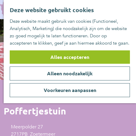
UITblinkers
G
Z
Zoetermeer is de
Deze website gebruikt cookies
a
MENU
o
plek
n
Deze website maakt gebruik van cookies (Functioneel,
e
UITje aanmelden
a
Analytisch, Marketing) die noodzakelijk zijn om de website
k
a
zo goed mogelijk te laten functioneren. Door op
e
r
accepteren te klikken, geef je aan hiermee akkoord te gaan.
n
d
e
Alles accepteren
h
o
Alleen noodzakelijk
m
e
p
Voorkeuren aanpassen
a
Restaurant
g
Poffertjestuin
e
Meerpolder 27
2717PB
Zoetermeer