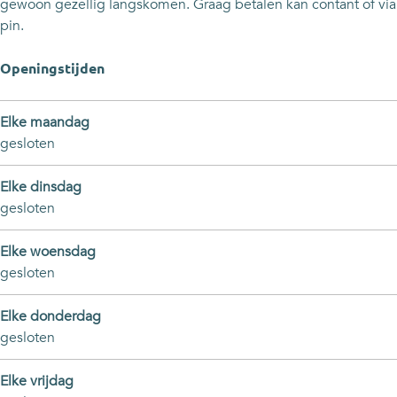
i
u
u
e
f
gewoon gezellig langskomen. Graag betalen kan contant of via
n
i
i
r
e
pin.
n
n
t
r
j
t
Openingstijden
e
j
s
e
Elke maandag
t
s
gesloten
u
t
i
u
Elke dinsdag
n
i
gesloten
n
Elke woensdag
gesloten
Elke donderdag
gesloten
Elke vrijdag