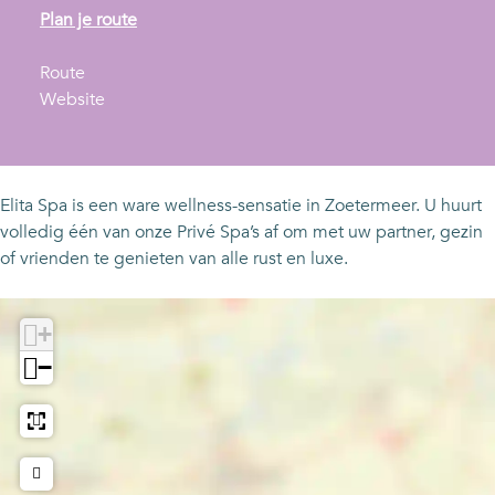
n
Plan je route
a
n
a
Route
a
v
r
Website
a
a
E
r
n
l
E
E
i
l
l
t
Elita Spa is een ware wellness-sensatie in Zoetermeer. U huurt
i
i
a
volledig één van onze Privé Spa’s af om met uw partner, gezin
t
t
S
of vrienden te genieten van alle rust en luxe.
a
a
p
S
S
a
+
p
p
a
a
−