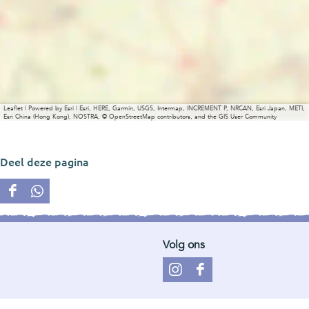
e
S
(
r
e
e
w
S
(
e
t
e
w
S
t
l
e
e
w
l
a
t
e
e
a
k
l
t
e
k
e
a
l
t
e
Leaflet
|
Powered by Esri | Esri, HERE, Garmin, USGS, Intermap, INCREMENT P, NRCAN, Esri Japan, METI,
P
k
a
l
P
Esri China (Hong Kong), NOSTRA, © OpenStreetMap contributors, and the GIS User Community
o
e
k
a
o
l
P
e
k
l
Deel deze pagina
e
o
P
e
e
)
l
o
P
)
D
D
e
l
o
e
e
)
e
l
e
e
)
e
Volg ons
l
l
)
d
d
I
F
e
e
n
a
z
z