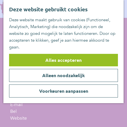
UITblinkers
G
Z
Zoetermeer is de
Deze website gebruikt cookies
a
MENU
o
plek
n
Deze website maakt gebruik van cookies (Functioneel,
e
UITje aanmelden
a
Analytisch, Marketing) die noodzakelijk zijn om de
k
a
website zo goed mogelijk te laten functioneren. Door op
e
Actief en Sportief
r
accepteren te klikken, geef je aan hiermee akkoord te
n
d
Paaldans Zoetermeer
gaan.
e
(Sweetlake Pole)
h
Alles accepteren
o
Dorpsstraat 117N
m
Alleen noodzakelijk
2712 AE
Zoetermeer
e
n
Plan je route
p
a
a
Voorkeuren aanpassen
n
a
Route
g
a
n
r
E-mail
e
P
a
a
P
Bel
a
r
a
v
a
Website
a
P
r
a
a