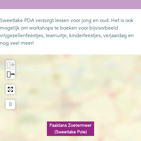
l
a
P
n
l
d
a
a
P
d
a
l
a
a
a
Sweetlake PDA verzorgt lessen voor jong en oud. Het is ook
n
d
l
a
n
mogelijk om workshops te boeken voor bijvoorbeeld
s
a
d
l
s
vrijgezellenfeestjes, teamuitje, kinderfeestjes, verjaardag en
Z
n
a
d
Z
nog veel meer!
o
s
n
a
o
e
Z
s
n
e
+
t
o
Z
s
t
e
e
o
Z
e
−
r
t
e
o
r
m
e
t
e
m
e
r
e
t
e
e
m
r
e
e
r
e
m
r
r
(
e
e
m
(
S
r
e
e
S
Paaldans Zoetermeer
(Sweetlake Pole)
w
(
r
e
w