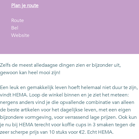
n
Plan je route
a
n
a
Route
H
a
r
Bel
E
a
v
H
Website
M
r
a
E
A
H
n
M
S
E
H
A
t
M
E
S
Zelfs de meest alledaagse dingen zien er bijzonder uit,
a
A
M
t
gewoon kan heel mooi zijn!
d
S
A
a
s
t
S
d
Een leuk en gemakkelijk leven hoeft helemaal niet duur te zijn,
h
a
t
s
vindt HEMA. Loop de winkel binnen en je ziet het meteen:
a
d
a
h
nergens anders vind je die opvallende combinatie van alleen
r
s
d
a
de beste artikelen voor het dagelijkse leven, met een eigen
t
h
s
r
bijzondere vormgeving, voor verrassend lage prijzen. Ook kun
a
h
t
je nu bij HEMA terecht voor koffie cups in 3 smaken tegen de
r
a
zeer scherpe prijs van 10 stuks voor €2. Echt HEMA.