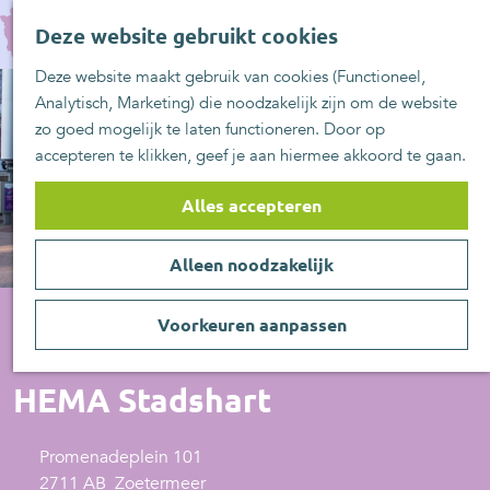
UITblinkers
G
Z
Zoetermeer is de
Deze website gebruikt cookies
a
MENU
o
plek
n
Deze website maakt gebruik van cookies (Functioneel,
e
UITje aanmelden
a
Analytisch, Marketing) die noodzakelijk zijn om de website
k
a
zo goed mogelijk te laten functioneren. Door op
e
r
accepteren te klikken, geef je aan hiermee akkoord te gaan.
n
d
e
Alles accepteren
h
o
Alleen noodzakelijk
m
e
p
Voorkeuren aanpassen
a
Kleding
g
HEMA Stadshart
e
Promenadeplein 101
2711 AB
Zoetermeer