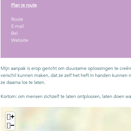
n
Plan je route
a
n
a
Route
a
n
r
E-mail
O
a
a
O
Bel
n
r
a
v
n
Website
t
O
r
a
t
s
n
O
n
s
p
t
n
O
p
a
s
t
n
a
Mijn aanpak is erop gericht om duurzame oplossingen te creër
n
p
s
t
n
verschil kunnen maken, dat ze zelf het heft in handen kunnen
n
a
p
s
n
ze daarna los te laten.
u
n
a
p
u
!
n
n
a
!
Kortom: om mensen zichzelf te laten ontplooien, laten doen waar
u
n
n
!
u
n
+
!
u
!
−