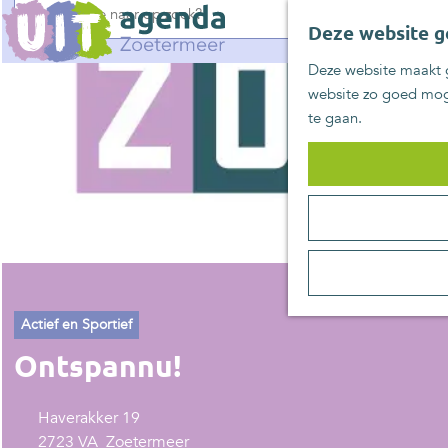
G
Deze website g
a
n
Deze website maakt g
a
website zo goed moge
a
te gaan.
r
d
e
h
o
m
e
p
a
Actief en Sportief
g
Ontspannu!
e
Haverakker 19
2723 VA
Zoetermeer