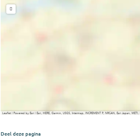
Leaflet
|
Powered by Esri | Esri, HERE, Garmin, USGS, Intermap, INCREMENT P, NRCAN, Esri Japan, METI,
Deel deze pagina