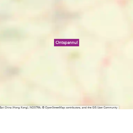
Ontspannu!
 Esri China (Hong Kong), NOSTRA, © OpenStreetMap contributors, and the GIS User Community