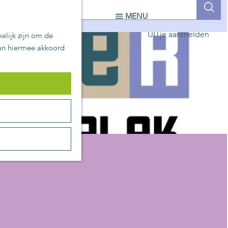
UITblinkers
Z
MENU
Zoetermeer is de plek
o
UITje aanmelden
elijk zijn om de
e
aan hiermee akkoord
k
e
n