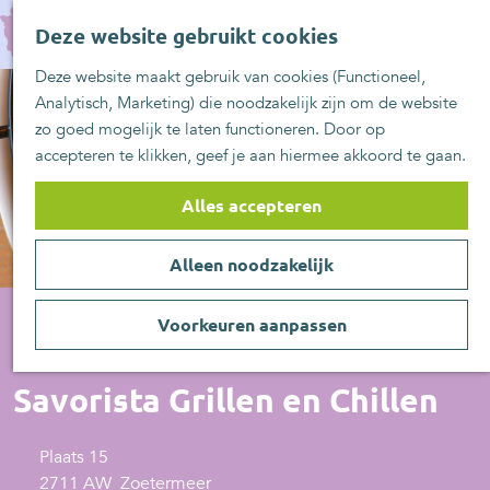
UITblinkers
G
Z
Zoetermeer is de
Deze website gebruikt cookies
a
MENU
o
plek
n
Deze website maakt gebruik van cookies (Functioneel,
e
UITje aanmelden
a
Analytisch, Marketing) die noodzakelijk zijn om de website
k
a
zo goed mogelijk te laten functioneren. Door op
e
r
accepteren te klikken, geef je aan hiermee akkoord te gaan.
n
d
e
Alles accepteren
h
o
Alleen noodzakelijk
m
e
p
Voorkeuren aanpassen
a
Restaurant
g
Savorista Grillen en Chillen
e
Plaats 15
2711 AW
Zoetermeer