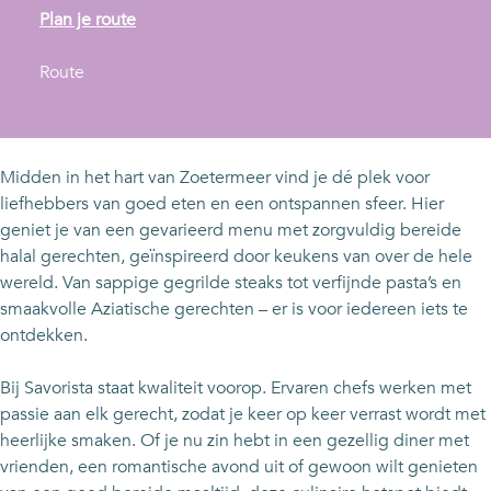
n
Plan je route
a
n
a
Route
a
r
a
S
r
a
S
v
Midden in het hart van Zoetermeer vind je dé plek voor
a
o
liefhebbers van goed eten en een ontspannen sfeer. Hier
v
r
geniet je van een gevarieerd menu met zorgvuldig bereide
o
i
halal gerechten, geïnspireerd door keukens van over de hele
r
s
wereld. Van sappige gegrilde steaks tot verfijnde pasta’s en
i
t
smaakvolle Aziatische gerechten – er is voor iedereen iets te
s
a
ontdekken.
t
G
a
r
Bij Savorista staat kwaliteit voorop. Ervaren chefs werken met
G
i
passie aan elk gerecht, zodat je keer op keer verrast wordt met
r
l
heerlijke smaken. Of je nu zin hebt in een gezellig diner met
i
l
vrienden, een romantische avond uit of gewoon wilt genieten