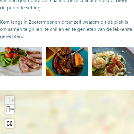
l
e
van een goed bereide maaltijd, deze culinaire hotspot biedt
l
n
de perfecte setting.
e
e
n
n
Kom langs in Zoetermeer en proef zelf waarom dit dé plek is
e
C
om samen te grillen, te chillen en te genieten van de lekkerste
n
h
gerechten.
C
i
h
l
i
l
l
e
l
n
e
O
O
O
n
p
p
p
e
e
e
+
n
n
n
−
p
p
p
o
o
o
p
p
p