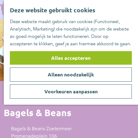
UITblinkers
G
Z
Zoetermeer is de
Deze website gebruikt cookies
a
MENU
o
plek
n
Deze website maakt gebruik van cookies (Functioneel,
e
UITje aanmelden
a
Analytisch, Marketing) die noodzakelijk zijn om de website
k
a
zo goed mogelijk te laten functioneren. Door op
e
r
accepteren te klikken, geef je aan hiermee akkoord te gaan.
n
d
e
Alles accepteren
h
o
Alleen noodzakelijk
m
e
p
Voorkeuren aanpassen
a
Brasserie/Lunchroom
g
Bagels & Beans
e
Bagels & Beans Zoetermeer
Promenadeplein 106