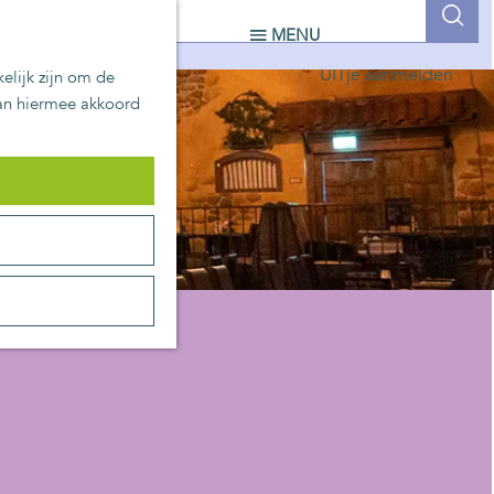
UITblinkers
Z
MENU
Zoetermeer is de plek
o
UITje aanmelden
elijk zijn om de
e
aan hiermee akkoord
k
e
n