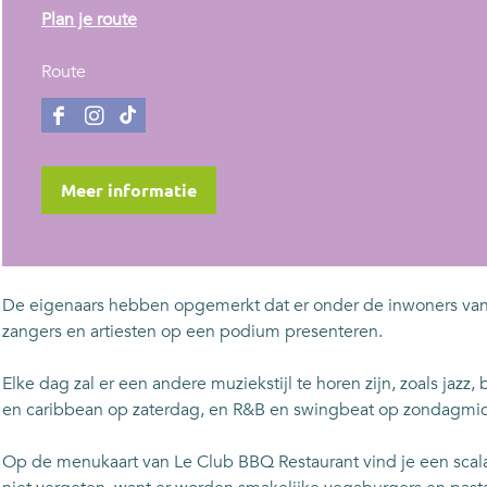
n
Plan je route
a
n
a
Route
a
r
a
L
F
I
T
r
e
a
n
i
L
C
c
s
k
Meer informatie
e
l
e
t
t
C
u
b
a
o
l
b
o
g
k
u
B
o
r
L
De eigenaars hebben opgemerkt dat er onder de inwoners van 
b
B
k
a
e
zangers en artiesten op een podium presenteren.
B
Q
L
m
C
B
e
L
l
Elke dag zal er een andere muziekstijl te horen zijn, zoals ja
Q
C
e
u
en caribbean op zaterdag, en R&B en swingbeat op zondagmi
l
C
b
u
l
B
Op de menukaart van Le Club BBQ Restaurant vind je een scala 
b
u
B