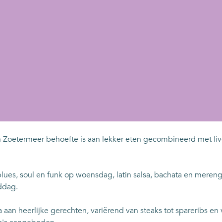
Zoetermeer behoefte is aan lekker eten gecombineerd met live
zz, blues, soul en funk op woensdag, latin salsa, bachata en mer
ddag.
aan heerlijke gerechten, variërend van steaks tot spareribs e