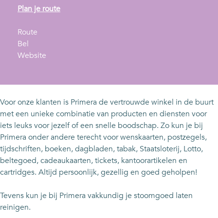
n
Plan je route
a
n
a
Route
P
a
r
Bel
r
a
v
P
Website
i
r
a
r
m
P
n
i
e
r
P
m
r
i
r
e
Voor onze klanten is Primera de vertrouwde winkel in de buurt
a
m
i
r
met een unieke combinatie van producten en diensten voor
Z
e
m
a
iets leuks voor jezelf of een snelle boodschap. Zo kun je bij
o
r
e
Z
Primera onder andere terecht voor wenskaarten, postzegels,
e
a
r
o
tijdschriften, boeken, dagbladen, tabak, Staatsloterij, Lotto,
t
Z
a
e
beltegoed, cadeaukaarten, tickets, kantoorartikelen en
e
o
Z
t
cartridges. Altijd persoonlijk, gezellig en goed geholpen!
r
e
o
e
m
t
e
r
Tevens kun je bij Primera vakkundig je stoomgoed laten
e
e
t
m
reinigen.