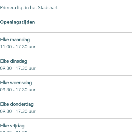
e
r
e
e
r
m
r
e
Primera ligt in het Stadshart.
e
m
r
e
e
Openingstijden
r
e
r
Elke maandag
11.00 - 17.30 uur
Elke dinsdag
09.30 - 17.30 uur
Elke woensdag
09.30 - 17.30 uur
Elke donderdag
09.30 - 17.30 uur
Elke vrijdag