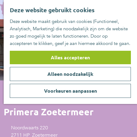
UITblinkers
G
Z
Zoetermeer is de
Deze website gebruikt cookies
a
MENU
o
plek
n
Deze website maakt gebruik van cookies (Functioneel,
e
UITje aanmelden
a
Analytisch, Marketing) die noodzakelijk zijn om de website
k
a
zo goed mogelijk te laten functioneren. Door op
e
r
accepteren te klikken, geef je aan hiermee akkoord te gaan.
n
d
e
Alles accepteren
h
o
Alleen noodzakelijk
m
e
p
Voorkeuren aanpassen
a
Primera
g
Primera Zoetermeer
e
Noordwaarts 220
2711 HP
Zoetermeer