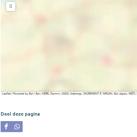
Leaflet
|
Powered by Esri | Esri, HERE, Garmin, USGS, Intermap, INCREMENT P, NRCAN, Esri Japan, METI,
Deel deze pagina
D
D