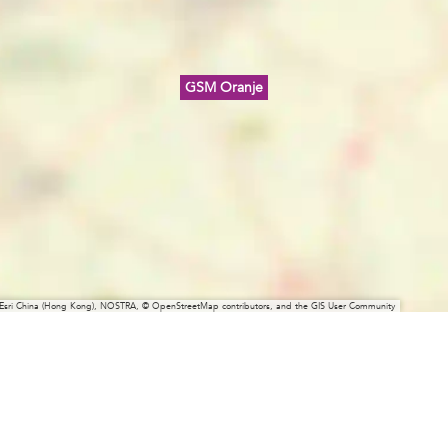
GSM Oranje
 Esri China (Hong Kong), NOSTRA, © OpenStreetMap contributors, and the GIS User Community