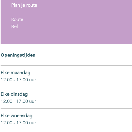
n
Plan je route
a
n
a
Route
G
a
r
Bel
S
a
G
M
r
S
O
G
M
r
S
O
Openingstijden
a
M
r
n
O
a
Elke maandag
j
r
n
12.00 - 17.00 uur
e
a
j
n
e
Elke dinsdag
j
12.00 - 17.00 uur
e
Elke woensdag
12.00 - 17.00 uur