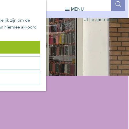
UITblinkers
Z
MENU
Zoetermeer is de plek
o
UITje aanmelden
elijk zijn om de
e
aan hiermee akkoord
k
e
n