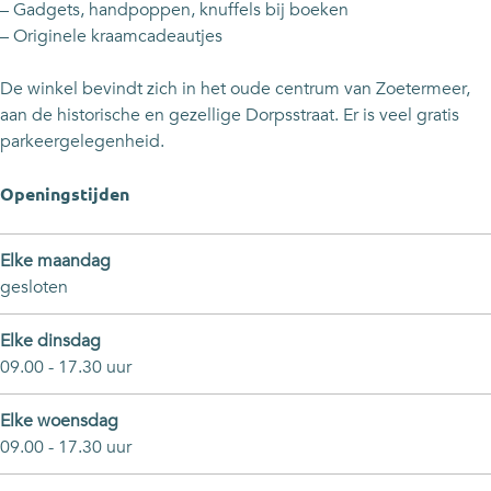
e
n
i
K
e
– Gadgets, handpoppen, knuffels bij boeken
r
d
n
i
r
– Originele kraamcadeautjes
-
e
d
n
-
e
r
e
d
e
De winkel bevindt zich in het oude centrum van Zoetermeer,
n
-
r
e
n
aan de historische en gezellige Dorpsstraat. Er is veel gratis
J
e
-
r
J
parkeergelegenheid.
e
n
e
-
e
u
J
n
e
u
Openingstijden
g
e
J
n
g
d
u
e
J
d
Elke maandag
b
g
u
e
b
gesloten
o
d
g
u
o
e
b
d
g
e
Elke dinsdag
k
o
b
d
k
09.00 - 17.30 uur
e
e
o
b
e
n
k
e
o
n
Elke woensdag
e
k
e
09.00 - 17.30 uur
n
e
k
n
e