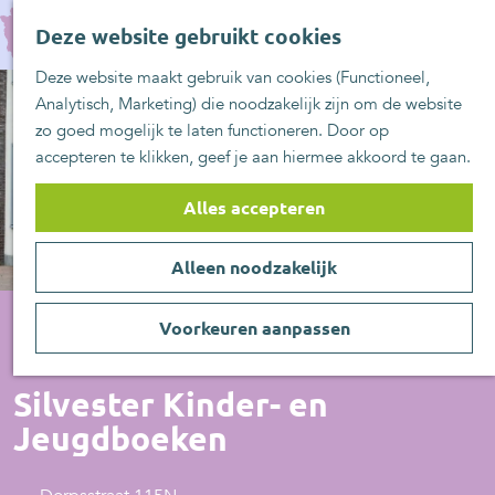
UITblinkers
G
Z
Zoetermeer is de
Deze website gebruikt cookies
a
MENU
o
plek
n
Deze website maakt gebruik van cookies (Functioneel,
e
UITje aanmelden
a
Analytisch, Marketing) die noodzakelijk zijn om de website
k
a
zo goed mogelijk te laten functioneren. Door op
e
r
accepteren te klikken, geef je aan hiermee akkoord te gaan.
n
d
e
Alles accepteren
h
o
Alleen noodzakelijk
m
e
p
Voorkeuren aanpassen
a
Boeken
g
Silvester Kinder- en
e
Jeugdboeken