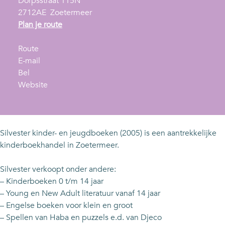
Dorpsstraat 115N
2712AE
Zoetermeer
n
Plan je route
a
n
a
Route
a
n
r
E-mail
S
a
a
S
Bel
i
r
a
v
i
Website
l
S
r
a
l
v
i
S
n
v
e
l
i
S
e
s
v
l
i
s
Silvester kinder- en jeugdboeken (2005) is een aantrekkelijke
t
e
v
l
t
kinderboekhandel in Zoetermeer.
e
s
e
v
e
r
t
s
e
r
Silvester verkoopt onder andere:
K
e
t
s
K
– Kinderboeken 0 t/m 14 jaar
i
r
e
t
i
– Young en New Adult literatuur vanaf 14 jaar
n
K
r
e
n
– Engelse boeken voor klein en groot
d
i
K
r
d
– Spellen van Haba en puzzels e.d. van Djeco