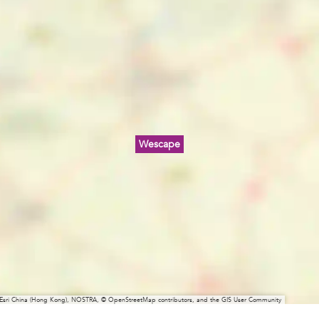
Wescape
 Esri China (Hong Kong), NOSTRA, © OpenStreetMap contributors, and the GIS User Community