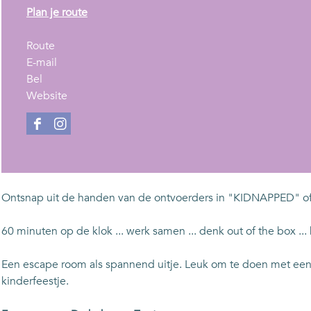
n
Plan je route
a
n
a
Route
a
n
r
E-mail
W
a
a
W
Bel
e
r
a
v
e
Website
s
W
r
a
s
c
e
W
n
c
F
I
a
s
e
W
a
a
n
p
c
s
e
p
c
s
e
a
c
s
e
e
t
p
a
c
b
a
Ontsnap uit de handen van de ontvoerders in "KIDNAPPED" o
e
p
a
o
g
e
p
o
r
60 minuten op de klok ... werk samen ... denk out of the box ... bl
e
k
a
W
m
Een escape room als spannend uitje. Leuk om te doen met een te
e
W
kinderfeestje.
s
e