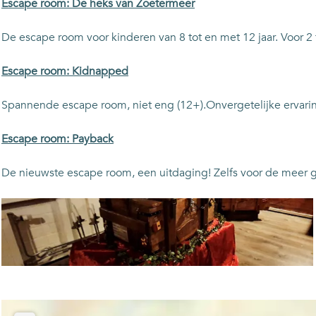
c
s
Escape room: De heks van Zoetermeer
a
c
p
a
De escape room voor kinderen van 8 tot en met 12 jaar. Voor 2 
e
p
e
Escape room: Kidnapped
Spannende escape room, niet eng (12+).Onvergetelijke ervaring
Escape room: Payback
De nieuwste escape room, een uitdaging! Zelfs voor de meer g
O
p