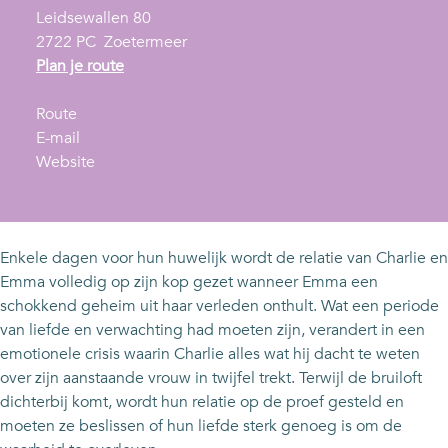
Leidsewallen 80
2722 PC
Zoetermeer
n
Plan je route
a
n
a
Route
a
n
r
E-mail
a
a
v
F
Website
r
a
a
i
F
r
n
l
i
F
F
m
l
i
i
h
Enkele dagen voor hun huwelijk wordt de relatie van Charlie en
m
l
l
u
Emma volledig op zijn kop gezet wanneer Emma een
h
m
m
i
schokkend geheim uit haar verleden onthult. Wat een periode
u
h
h
s
van liefde en verwachting had moeten zijn, verandert in een
i
u
u
C
emotionele crisis waarin Charlie alles wat hij dacht te weten
s
i
i
a
over zijn aanstaande vrouw in twijfel trekt. Terwijl de bruiloft
C
s
s
m
dichterbij komt, wordt hun relatie op de proef gesteld en
a
C
C
e
moeten ze beslissen of hun liefde sterk genoeg is om de