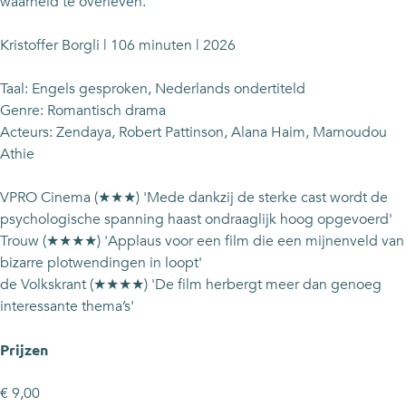
m
a
a
o
waarheid te overleven.
e
m
m
-
o
e
e
T
Kristoffer Borgli | 106 minuten | 2026
-
o
o
h
T
-
-
e
Taal: Engels gesproken, Nederlands ondertiteld
h
T
T
D
Genre: Romantisch drama
e
h
h
r
Acteurs: Zendaya, Robert Pattinson, Alana Haim, Mamoudou
D
e
e
a
Athie
r
D
D
m
a
r
r
a
VPRO Cinema (★★★) 'Mede dankzij de sterke cast wordt de
m
a
a
psychologische spanning haast ondraaglijk hoog opgevoerd'
a
m
m
Trouw (★★★★) 'Applaus voor een film die een mijnenveld van
a
a
bizarre plotwendingen in loopt'
de Volkskrant (★★★★) 'De film herbergt meer dan genoeg
interessante thema’s'
Prijzen
€ 9,00