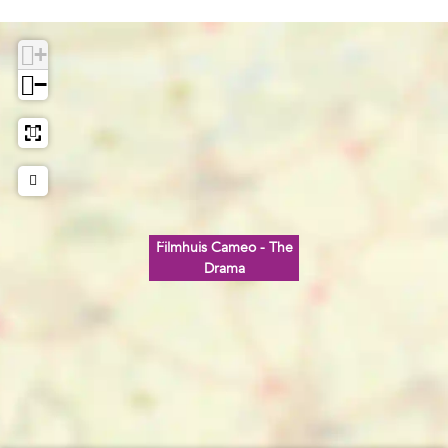
+
−
Filmhuis Cameo - The
Drama