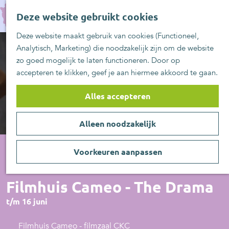
UITblinkers
G
Z
Zoetermeer is de
Deze website gebruikt cookies
a
MENU
o
plek
n
Deze website maakt gebruik van cookies (Functioneel,
e
UITje aanmelden
a
Analytisch, Marketing) die noodzakelijk zijn om de website
k
a
zo goed mogelijk te laten functioneren. Door op
e
r
accepteren te klikken, geef je aan hiermee akkoord te gaan.
n
d
e
Alles accepteren
h
o
Alleen noodzakelijk
m
e
p
Voorkeuren aanpassen
a
Film
g
Filmhuis Cameo - The Drama
e
t/m 16 juni
Filmhuis Cameo - filmzaal CKC