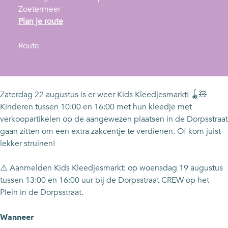
Zoetermeer
n
Plan je route
a
n
a
Route
a
r
a
K
r
i
K
d
Zaterdag 22 augustus is er weer Kids Kleedjesmarkt! 🪀🧸
i
s
Kinderen tussen 10:00 en 16:00 met hun kleedje met
d
K
verkoopartikelen op de aangewezen plaatsen in de Dorpsstraat
s
l
gaan zitten om een extra zakcentje te verdienen. Of kom juist
K
e
lekker struinen!
l
e
e
d
⚠️ Aanmelden Kids Kleedjesmarkt: op woensdag 19 augustus
e
j
tussen 13:00 en 16:00 uur bij de Dorpsstraat CREW op het
d
e
Plein in de Dorpsstraat.
j
s
e
m
Wanneer