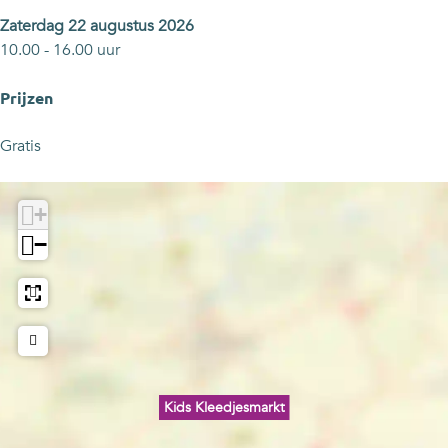
s
a
m
r
Zaterdag 22 augustus 2026
a
k
10.00 - 16.00 uur
r
t
k
Prijzen
t
Gratis
+
−
Kids Kleedjesmarkt