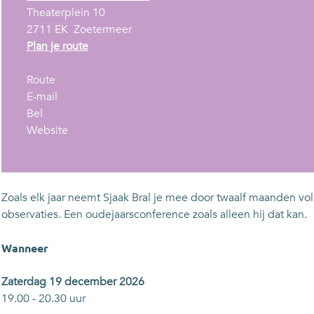
Theaterplein 10
2711 EK
Zoetermeer
n
Plan je route
a
n
a
Route
a
n
r
E-mail
S
a
a
S
Bel
j
r
a
v
j
Website
a
S
r
a
a
a
j
S
n
a
k
a
j
S
k
B
a
a
j
B
Zoals elk jaar neemt Sjaak Bral je mee door twaalf maanden vo
r
k
a
a
r
observaties. Een oudejaarsconference zoals alleen hij dat kan.
a
B
k
a
a
l
r
B
k
l
Wanneer
-
a
r
B
-
V
l
a
r
V
Zaterdag 19 december 2026
a
-
l
a
a
19.00 - 20.30 uur