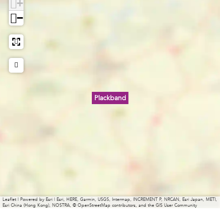
+
−
Plackband
Leaflet
|
Powered by Esri | Esri, HERE, Garmin, USGS, Intermap, INCREMENT P, NRCAN, Esri Japan, METI,
Esri China (Hong Kong), NOSTRA, © OpenStreetMap contributors, and the GIS User Community