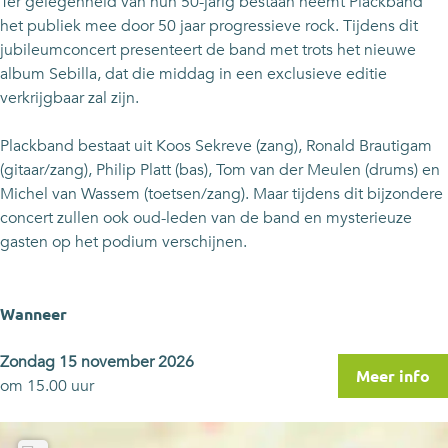
d
Ter gelegenheid van hun 50-jarig bestaan neemt Plackband
het publiek mee door 50 jaar progressieve rock. Tijdens dit
jubileumconcert presenteert de band met trots het nieuwe
album Sebilla, dat die middag in een exclusieve editie
verkrijgbaar zal zijn.
Plackband bestaat uit Koos Sekreve (zang), Ronald Brautigam
(gitaar/zang), Philip Platt (bas), Tom van der Meulen (drums) en
Michel van Wassem (toetsen/zang). Maar tijdens dit bijzondere
concert zullen ook oud-leden van de band en mysterieuze
gasten op het podium verschijnen.
Wanneer
Zondag 15 november 2026
Meer info
om 15.00 uur