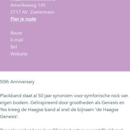
Amerikaweg 145
2717 AV
Zoetermeer
n
Plan je route
a
n
a
Route
a
n
r
E-mail
P
a
a
P
Bel
l
r
a
v
l
Website
a
P
r
a
a
c
l
P
n
c
k
a
l
P
k
b
c
a
l
b
50th Anniversary
a
k
c
a
a
n
b
k
c
n
Plackband staat al 50 jaar synoniem voor symfonische rock van
d
a
b
k
d
eigen bodem. Geïnspireerd door grootheden als Genesis en
n
a
b
Yes kreeg de Haagse band al snel de bijnaam ‘de Haagse
d
n
a
Genesis’.
d
n