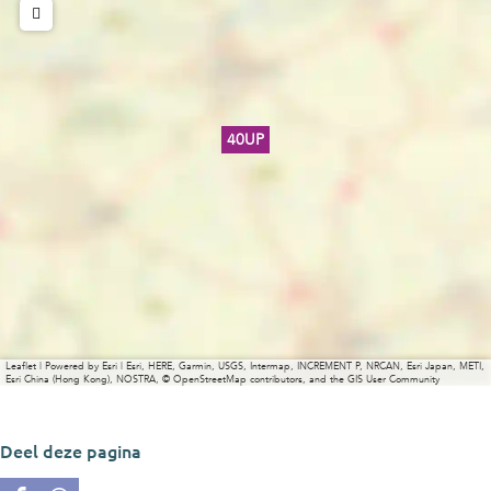
40UP
Leaflet
|
Powered by Esri | Esri, HERE, Garmin, USGS, Intermap, INCREMENT P, NRCAN, Esri Japan, METI,
Esri China (Hong Kong), NOSTRA, © OpenStreetMap contributors, and the GIS User Community
Deel deze pagina