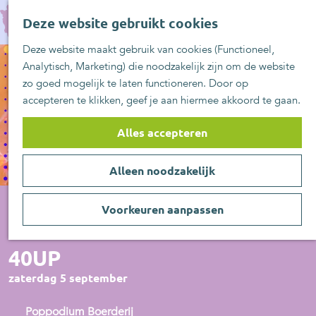
UITblinkers
G
Z
Zoetermeer is de
Deze website gebruikt cookies
a
MENU
o
plek
n
Deze website maakt gebruik van cookies (Functioneel,
e
UITje aanmelden
a
Analytisch, Marketing) die noodzakelijk zijn om de website
k
a
zo goed mogelijk te laten functioneren. Door op
e
r
accepteren te klikken, geef je aan hiermee akkoord te gaan.
n
d
e
Alles accepteren
h
o
Alleen noodzakelijk
m
e
p
Voorkeuren aanpassen
a
Muziek
g
40UP
e
zaterdag 5 september
Poppodium Boerderij