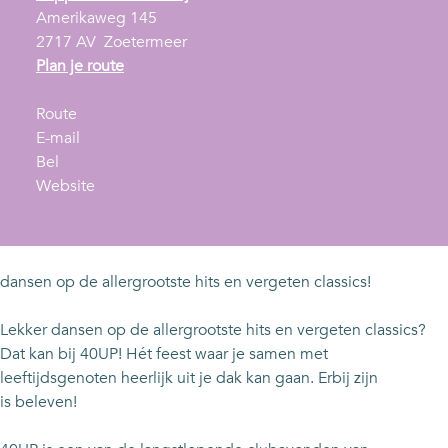
Amerikaweg 145
2717 AV
Zoetermeer
n
Plan je route
a
n
a
Route
a
n
r
E-mail
4
a
a
4
Bel
0
r
a
v
0
Website
U
4
r
a
U
P
0
4
n
P
U
0
4
P
U
0
dansen op de allergrootste hits en vergeten classics!
P
U
P
Lekker dansen op de allergrootste hits en vergeten classics?
Dat kan bij 40UP! Hét feest waar je samen met
leeftijdsgenoten heerlijk uit je dak kan gaan. Erbij zijn
is beleven!