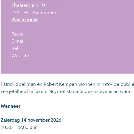
Theaterplein 10
2711 EK
Zoetermeer
n
Plan je route
a
n
a
Route
a
n
r
E-mail
D
a
a
D
Bel
e
r
a
v
e
Website
E
D
r
a
E
e
e
D
n
e
n
E
e
D
n
d
e
E
e
d
Patrick Spekman en Robert Kempen wonnen in 1999 de publieks
a
n
e
E
a
vergetelheid te raken. Nu, met stabiele gezinslevens en war
g
d
n
e
g
s
a
d
n
s
Wanneer
v
g
a
d
v
l
s
g
a
l
Zaterdag 14 november 2026
i
v
s
g
i
20.30 - 22.00 uur