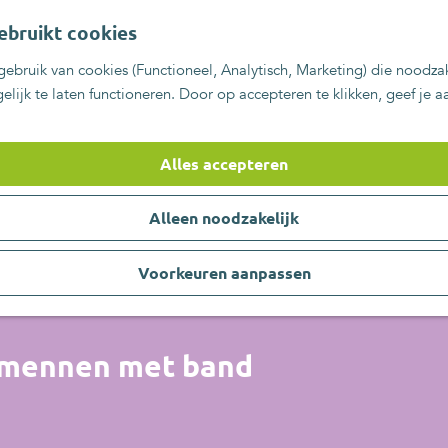
ebruikt cookies
ebruik van cookies (Functioneel, Analytisch, Marketing) die noodzak
lijk te laten functioneren. Door op accepteren te klikken, geef je 
Alles accepteren
Alleen noodzakelijk
Voorkeuren aanpassen
ekmennen met band