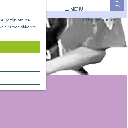
UITblinkers
Z
MENU
Zoetermeer is de plek
o
UITje aanmelden
elijk zijn om de
e
aan hiermee akkoord
k
e
n