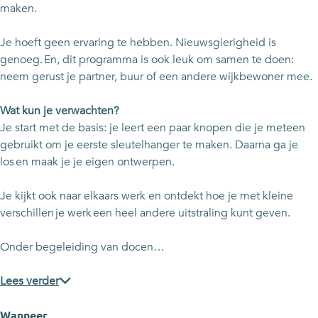
maken.
t
p
p
t
o
t
t
k
Je hoeft geen ervaring te hebben. Nieuwsgierigheid is
t
o
o
u
genoeg. En, dit programma is ook leuk om samen te doen:
k
t
t
n
neem gerust je partner, buur of een andere wijkbewoner mee.
u
k
k
s
n
u
u
t
Wat kun je verwachten?
s
n
n
w
Je start met de basis: je leert een paar knopen die je meteen
t
s
s
e
gebruikt om je eerste sleutelhanger te maken. Daarna ga je
w
t
t
r
los en maak je je eigen ontwerpen.
e
w
w
k
r
e
e
Je kijkt ook naar elkaars werk en ontdekt hoe je met kleine
k
r
r
-
verschillen je werk een heel andere uitstraling kunt geven.
k
k
S
-
a
Onder begeleiding van docen…
S
-
-
m
a
S
S
e
Lees verder
m
a
a
n
e
m
m
Wanneer
n
e
e
c