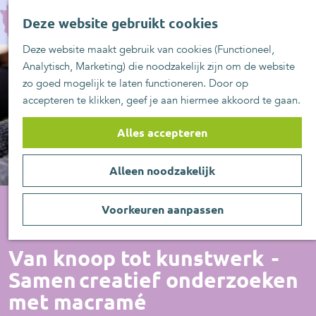
UITblinkers
G
Z
Zoetermeer is de
Deze website gebruikt cookies
a
MENU
o
plek
n
Deze website maakt gebruik van cookies (Functioneel,
e
UITje aanmelden
a
Analytisch, Marketing) die noodzakelijk zijn om de website
k
a
zo goed mogelijk te laten functioneren. Door op
e
r
accepteren te klikken, geef je aan hiermee akkoord te gaan.
n
d
e
Alles accepteren
h
o
Alleen noodzakelijk
m
e
p
Voorkeuren aanpassen
a
Workshop
g
Van knoop tot kunstwerk -
e
Samen creatief onderzoeken
met macramé