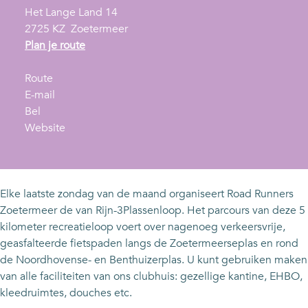
Het Lange Land 14
2725 KZ
Zoetermeer
n
Plan je route
a
n
a
Route
a
n
r
E-mail
V
a
a
V
Bel
a
r
a
v
a
Website
n
V
r
a
n
R
a
V
n
R
i
n
a
V
i
j
R
n
a
j
Elke laatste zondag van de maand organiseert Road Runners
n
i
R
n
n
Zoetermeer de van Rijn-3Plassenloop. Het parcours van deze 5
3
j
i
R
3
kilometer recreatieloop voert over nagenoeg verkeersvrije,
P
n
j
i
P
geasfalteerde fietspaden langs de Zoetermeerseplas en rond
l
3
n
j
l
de Noordhovense- en Benthuizerplas. U kunt gebruiken maken
a
P
3
n
a
van alle faciliteiten van ons clubhuis: gezellige kantine, EHBO,
s
l
P
3
s
kleedruimtes, douches etc.