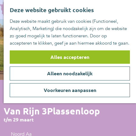
UITblinkers
G
Z
Zoetermeer is de
Deze website gebruikt cookies
a
MENU
o
plek
n
Deze website maakt gebruik van cookies (Functioneel,
e
UITje aanmelden
a
Analytisch, Marketing) die noodzakelijk zijn om de website
k
a
zo goed mogelijk te laten functioneren. Door op
e
r
accepteren te klikken, geef je aan hiermee akkoord te gaan.
n
d
e
Alles accepteren
h
o
Alleen noodzakelijk
m
e
p
Voorkeuren aanpassen
a
Actief/Sportief
g
Van Rijn 3Plassenloop
e
t/m 29 maart
Noord Aa