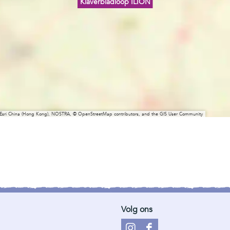
Klaverbladloop ILION
 Esri China (Hong Kong), NOSTRA, © OpenStreetMap contributors, and the GIS User Community
Volg ons