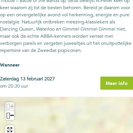
Tribute – Battle of the Bands op SBS6 bewijst A-Fever keer op
keer waarom zij tot de besten behoren. Bereid je daarom voor
op een onvergetelijke avond vol herkenning, energie en pure
nostalgie. Natuurlijk ontbreken meezing-klassiekers als
Dancing Queen, Waterloo en Gimme! Gimme! Gimme! niet,
maar ook de echte ABBA-kenners worden verrast met
verborgen parels en vergeten juweeltjes uit het onuitputtelijke
repertoire van de Zweedse popiconen.
Wanneer
Zaterdag 13 februari 2027
Meer info
om 20.30 uur
+
−