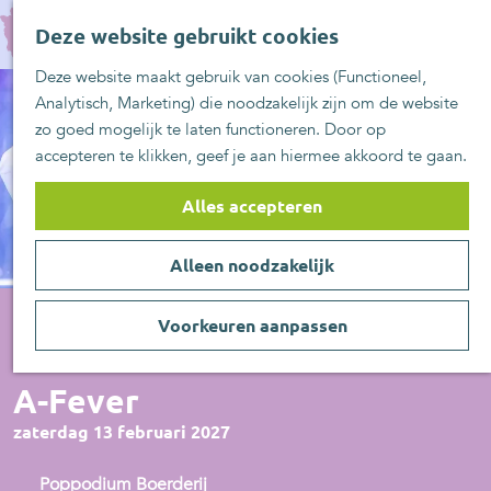
UITblinkers
G
Z
Zoetermeer is de
Deze website gebruikt cookies
a
MENU
o
plek
n
Deze website maakt gebruik van cookies (Functioneel,
e
UITje aanmelden
a
Analytisch, Marketing) die noodzakelijk zijn om de website
k
a
zo goed mogelijk te laten functioneren. Door op
e
r
accepteren te klikken, geef je aan hiermee akkoord te gaan.
n
d
e
Alles accepteren
h
o
Alleen noodzakelijk
m
e
p
Voorkeuren aanpassen
a
Muziek
g
A-Fever
e
zaterdag 13 februari 2027
Poppodium Boerderij