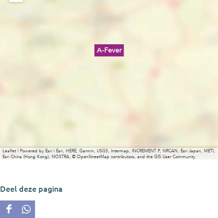
A-Fever
Leaflet
|
Powered by Esri | Esri, HERE, Garmin, USGS, Intermap, INCREMENT P, NRCAN, Esri Japan, METI,
Esri China (Hong Kong), NOSTRA, © OpenStreetMap contributors, and the GIS User Community
Deel deze pagina
D
D