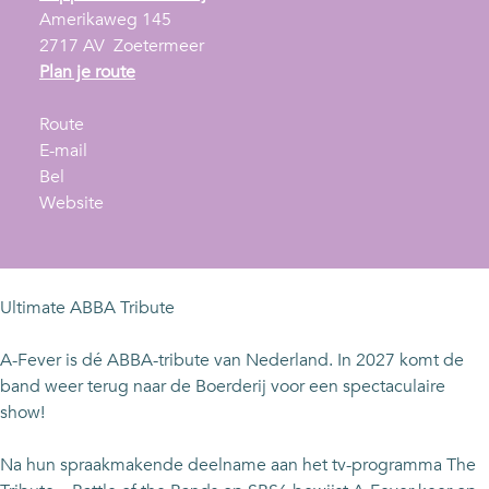
Amerikaweg 145
2717 AV
Zoetermeer
n
Plan je route
a
n
a
Route
a
n
r
E-mail
A
a
a
A
Bel
-
r
a
v
-
Website
F
A
r
a
F
e
-
A
n
e
v
F
-
A
v
e
e
F
-
e
Ultimate ABBA Tribute
r
v
e
F
r
e
v
e
A-Fever is dé ABBA-tribute van Nederland. In 2027 komt de
r
e
v
band weer terug naar de Boerderij voor een spectaculaire
r
e
show!
r
Na hun spraakmakende deelname aan het tv-programma The