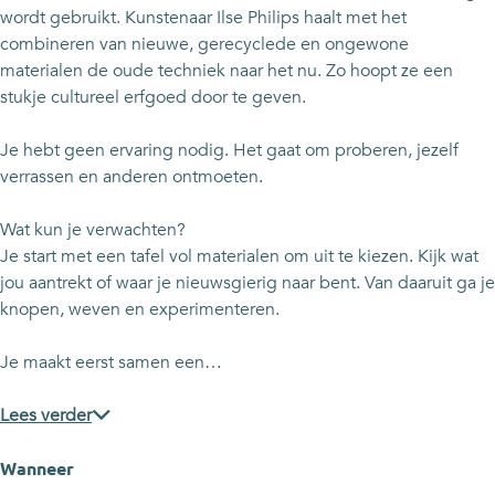
m
f
f
t
wordt gebruikt. Kunstenaar Ilse Philips haalt met het
e
m
m
d
combineren van nieuwe, gerecyclede en ongewone
t
e
e
r
materialen de oude techniek naar het nu. Zo hoopt ze een
d
t
t
a
stukje cultureel erfgoed door te geven.
r
d
d
a
a
r
r
d
Je hebt geen ervaring nodig. Het gaat om proberen, jezelf
a
a
a
e
verrassen en anderen ontmoeten.
d
a
a
n
e
d
d
s
Wat kun je verwachten?
n
e
e
t
Je start met een tafel vol materialen om uit te kiezen. Kijk wat
s
n
n
o
jou aantrekt of waar je nieuwsgierig naar bent. Van daaruit ga je
t
s
s
f
knopen, weven en experimenteren.
o
t
t
f
f
o
o
e
Je maakt eerst samen een…
f
f
f
n
e
f
f
-
Lees verder
n
e
e
M
-
n
n
a
Wanneer
M
-
-
a