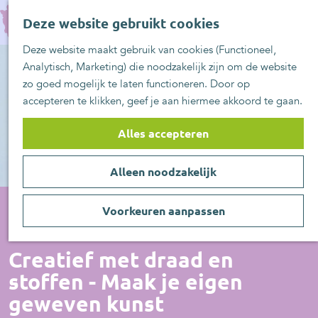
UITblinkers
G
Z
Zoetermeer is de
Deze website gebruikt cookies
a
MENU
o
plek
n
Deze website maakt gebruik van cookies (Functioneel,
e
UITje aanmelden
a
Analytisch, Marketing) die noodzakelijk zijn om de website
k
a
zo goed mogelijk te laten functioneren. Door op
e
r
accepteren te klikken, geef je aan hiermee akkoord te gaan.
n
d
e
Alles accepteren
h
o
Alleen noodzakelijk
m
e
p
Voorkeuren aanpassen
a
Workshop
g
Creatief met draad en
e
stoffen - Maak je eigen
geweven kunst