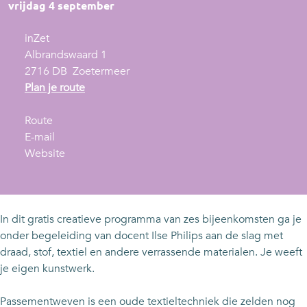
vrijdag 4 september
inZet
Albrandswaard 1
2716 DB
Zoetermeer
n
Plan je route
a
n
a
Route
a
n
r
E-mail
a
a
v
C
Website
r
a
a
r
C
r
n
e
r
C
C
a
e
r
r
t
In dit gratis creatieve programma van zes bijeenkomsten ga je
a
e
e
i
onder begeleiding van docent Ilse Philips aan de slag met
t
a
a
e
draad, stof, textiel en andere verrassende materialen. Je weeft
i
t
t
f
je eigen kunstwerk.
e
i
i
m
f
e
e
e
Passementweven is een oude textieltechniek die zelden nog