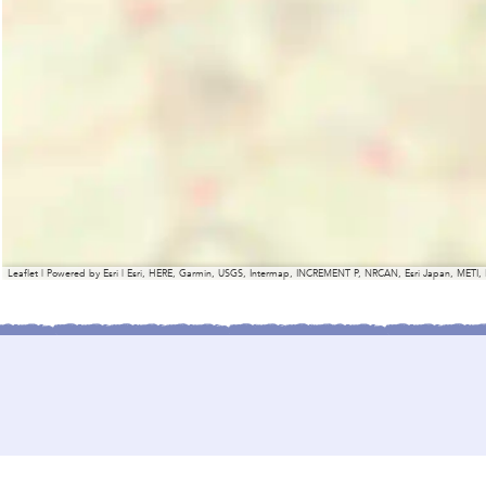
Leaflet
|
Powered by Esri | Esri, HERE, Garmin, USGS, Intermap, INCREMENT P, NRCAN, Esri Japan, METI,