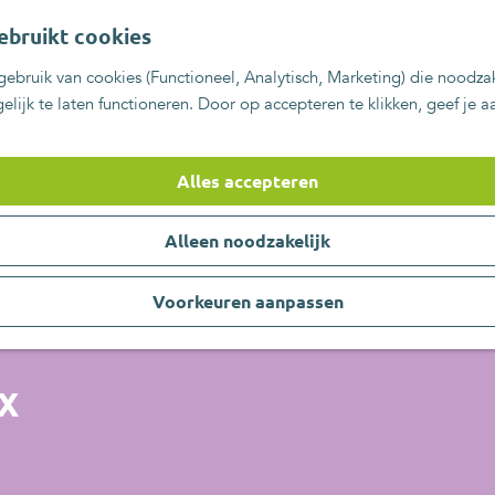
ebruikt cookies
ebruik van cookies (Functioneel, Analytisch, Marketing) die noodzak
lijk te laten functioneren. Door op accepteren te klikken, geef je 
Alles accepteren
Alleen noodzakelijk
Voorkeuren aanpassen
IX