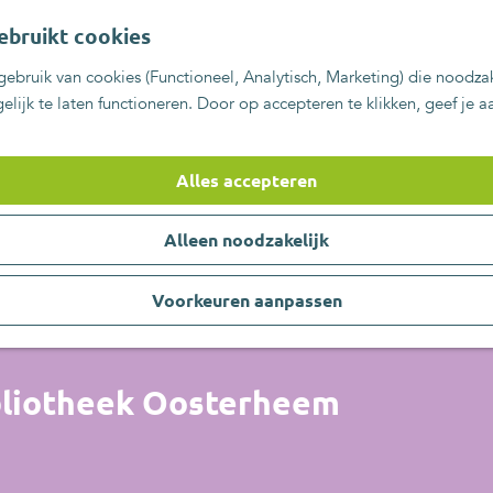
ebruikt cookies
ebruik van cookies (Functioneel, Analytisch, Marketing) die noodzak
lijk te laten functioneren. Door op accepteren te klikken, geef je 
Alles accepteren
Alleen noodzakelijk
Voorkeuren aanpassen
bliotheek Oosterheem