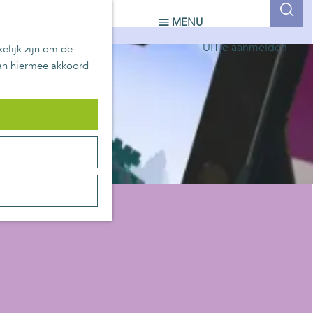
UITblinkers
Z
MENU
Zoetermeer is de plek
o
UITje aanmelden
elijk zijn om de
e
aan hiermee akkoord
k
e
n