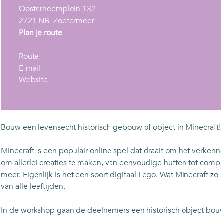
Oosterheemplein 132
2721 NB
Zoetermeer
n
Plan je route
a
n
a
Route
a
n
r
E-mail
a
a
v
M
Website
r
a
a
i
M
r
n
n
i
M
M
e
n
i
i
c
Bouw een levensecht historisch gebouw of object in Minecraft! 
e
n
n
r
c
e
e
a
Minecraft is een populair online spel dat draait om het verke
r
c
c
f
om allerlei creaties te maken, van eenvoudige hutten tot comp
a
r
r
t
meer. Eigenlijk is het een soort digitaal Lego. Wat Minecraft z
f
a
a
w
van alle leeftijden.
t
f
f
o
w
t
t
r
In de workshop gaan de deelnemers een historisch object bou