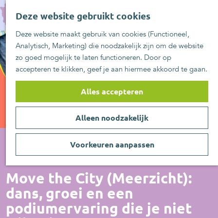
UITblinkers
G
Z
Zoetermeer is de
Deze website gebruikt cookies
a
MENU
o
plek
n
Deze website maakt gebruik van cookies (Functioneel,
e
UITje aanmelden
a
Analytisch, Marketing) die noodzakelijk zijn om de website
k
a
zo goed mogelijk te laten functioneren. Door op
e
r
accepteren te klikken, geef je aan hiermee akkoord te gaan.
n
d
e
Alles accepteren
h
o
Alleen noodzakelijk
m
e
p
Voorkeuren aanpassen
a
Actief/Sportief
g
Move the City (Meerzicht):
e
dans, groei en een
podiumervaring die je niet