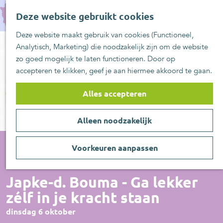
UITblinkers
G
Z
Zoetermeer is de
Deze website gebruikt cookies
a
MENU
o
plek
n
Deze website maakt gebruik van cookies (Functioneel,
e
UITje aanmelden
a
Analytisch, Marketing) die noodzakelijk zijn om de website
k
a
zo goed mogelijk te laten functioneren. Door op
e
r
accepteren te klikken, geef je aan hiermee akkoord te gaan.
n
d
e
Alles accepteren
h
o
Alleen noodzakelijk
m
e
p
Voorkeuren aanpassen
a
Voorstelling
g
Japke-d. Bouma - Ga lekker
e
zélf in je kracht staan
dinsdag 6 oktober