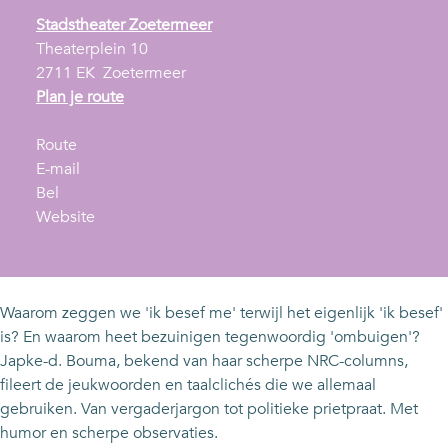
Stadstheater Zoetermeer
Theaterplein 10
2711 EK
Zoetermeer
n
Plan je route
a
n
a
Route
a
n
r
E-mail
J
a
a
J
Bel
a
r
a
v
a
Website
p
J
r
a
p
k
a
J
n
k
e
p
a
J
e
-
k
p
a
-
Waarom zeggen we 'ik besef me' terwijl het eigenlijk 'ik besef'
d
e
k
p
d
is? En waarom heet bezuinigen tegenwoordig 'ombuigen'?
.
-
e
k
.
Japke-d. Bouma, bekend van haar scherpe NRC-columns,
B
d
-
e
B
fileert de jeukwoorden en taalclichés die we allemaal
o
.
d
-
o
gebruiken. Van vergaderjargon tot politieke prietpraat. Met
u
B
.
d
u
humor en scherpe observaties.