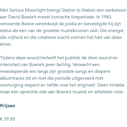
t
o
t
n
t
Met Serious Moonlight brengt Station to Station een eerbetoon
a
S
o
t
a
aan David Bowie’s meest iconische liveperiode. In 1983
t
t
S
o
t
veroverde Bowie wereldwijd de podia en bevestigde hij zijn
i
a
t
S
i
status als een van de grootste muziekiconen ooit. Die energie
o
t
a
t
o
die vrijheid en die creatieve kracht vormen het hart van deze
n
i
t
a
n
show.
l
o
i
t
l
S
n
o
i
S
Tijdens deze avond herleeft het publiek de sfeer sound en
e
l
n
o
e
intensiteit van Bowie’s jaren tachtig. Verwacht een
r
S
l
n
r
meeslepende reis langs zijn grootste songs en diepere
i
e
S
l
i
albumtracks tot en met die periode uitgevoerd met
o
r
e
S
o
overtuiging respect en liefde voor het origineel. Geen imitatie
u
i
r
e
u
maar een oprechte ode aan Bowie’s muziek en artistieke visie.
s
o
i
r
s
M
u
o
i
M
Prijzen
o
s
u
o
o
o
M
s
u
o
€ 29,50
n
o
M
s
n
l
o
o
M
l