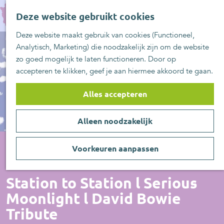
UITblinkers
G
Z
Zoetermeer is de
Deze website gebruikt cookies
a
MENU
o
plek
n
Deze website maakt gebruik van cookies (Functioneel,
e
UITje aanmelden
a
Analytisch, Marketing) die noodzakelijk zijn om de website
k
a
zo goed mogelijk te laten functioneren. Door op
e
r
accepteren te klikken, geef je aan hiermee akkoord te gaan.
n
d
e
Alles accepteren
h
o
Alleen noodzakelijk
m
e
p
Voorkeuren aanpassen
a
Muziek
g
Station to Station l Serious
e
Moonlight l David Bowie
Tribute