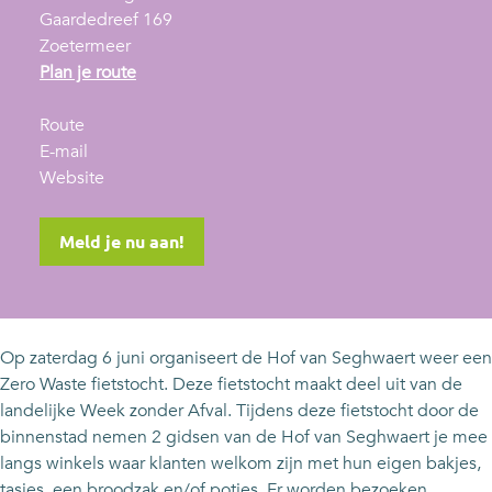
Gaardedreef 169
Zoetermeer
n
Plan je route
a
n
a
Route
a
n
r
E-mail
a
a
v
Z
Website
r
a
a
e
Z
r
n
r
Meld je nu aan!
e
Z
Z
o
r
e
e
W
o
r
r
a
W
o
o
s
Op zaterdag 6 juni organiseert de Hof van Seghwaert weer een
a
W
W
t
Zero Waste fietstocht. Deze fietstocht maakt deel uit van de
s
a
a
e
landelijke Week zonder Afval. Tijdens deze fietstocht door de
t
s
s
f
binnenstad nemen 2 gidsen van de Hof van Seghwaert je mee
e
t
t
i
langs winkels waar klanten welkom zijn met hun eigen bakjes,
f
e
e
e
tasjes, een broodzak en/of potjes. Er worden bezoeken