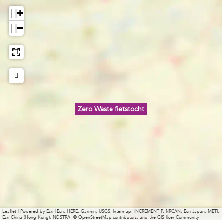
+
−
Zero Waste fietstocht
Leaflet
|
Powered by Esri | Esri, HERE, Garmin, USGS, Intermap, INCREMENT P, NRCAN, Esri Japan, METI,
Esri China (Hong Kong), NOSTRA, © OpenStreetMap contributors, and the GIS User Community