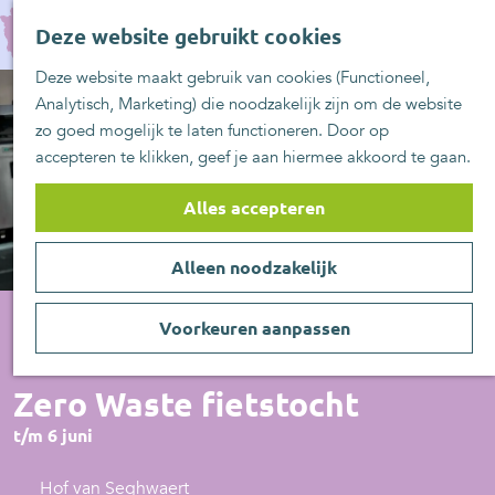
UITblinkers
G
Z
Zoetermeer is de
Deze website gebruikt cookies
a
MENU
o
plek
n
Deze website maakt gebruik van cookies (Functioneel,
e
UITje aanmelden
a
Analytisch, Marketing) die noodzakelijk zijn om de website
k
a
zo goed mogelijk te laten functioneren. Door op
e
r
accepteren te klikken, geef je aan hiermee akkoord te gaan.
n
d
e
Alles accepteren
h
o
Alleen noodzakelijk
m
e
p
Voorkeuren aanpassen
a
Overige
g
Zero Waste fietstocht
e
t/m 6 juni
Hof van Seghwaert