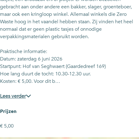
i
f
f
t
gebracht aan onder andere een bakker, slager, groenteboer,
e
i
i
s
maar ook een kringloop winkel. Allemaal winkels die Zero
t
e
e
t
Waste hoog in het vaandel hebben staan. Zij vinden het heel
s
t
t
o
normaal dat er geen plastic tasjes of onnodige
t
s
s
c
verpakkingsmaterialen gebruikt worden.
o
t
t
h
c
o
o
t
Praktische informatie:
h
c
c
Datum: zaterdag 6 juni 2026
t
h
h
Startpunt: Hof van Seghwaert (Gaardedreef 169)
t
t
Hoe lang duurt de tocht: 10.30-12.30 uur.
Kosten: € 5,00. Voor dit b…
Lees verder
Prijzen
€ 5,00