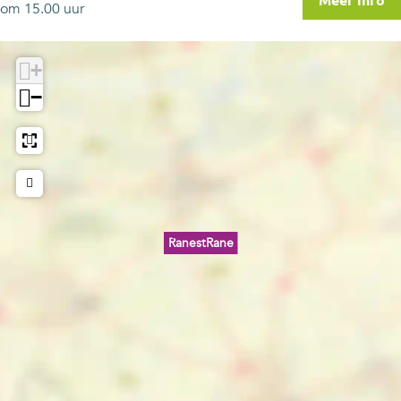
Meer info
om 15.00 uur
+
−
RanestRane