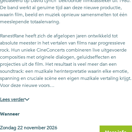
e
n
gebaseerd op David Lynch’ bekroonde filmklassieker uit 1980.
e
De band werkt al geruime tijd aan deze nieuwe productie,
waarin film, beeld en muziek opnieuw samensmelten tot één
meeslepende totaalervaring.
RanestRane heeft zich de afgelopen jaren ontwikkeld tot
absolute meester in het vertalen van films naar progressieve
rock. Hun unieke CineConcerts combineren live uitgevoerde
composities met originele dialogen, geluidseffecten en
projecties uit de film. Het resultaat is veel meer dan een
soundtrack: een muzikale herinterpretatie waarin elke emotie,
spanning en cruciale scène een eigen muzikale vertaling krijgt.
Voor deze nieuwe voors…
Lees verder
Wanneer
Zondag 22 november 2026