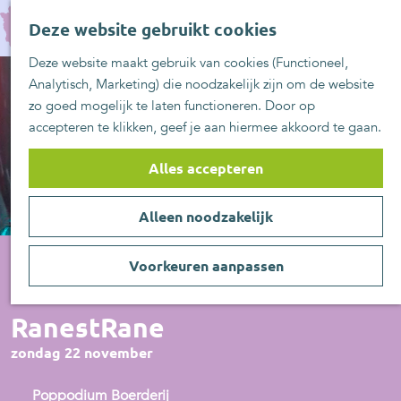
UITblinkers
G
Z
Zoetermeer is de
Deze website gebruikt cookies
a
MENU
o
plek
n
Deze website maakt gebruik van cookies (Functioneel,
e
UITje aanmelden
a
Analytisch, Marketing) die noodzakelijk zijn om de website
k
a
zo goed mogelijk te laten functioneren. Door op
e
r
accepteren te klikken, geef je aan hiermee akkoord te gaan.
n
d
e
Alles accepteren
h
o
Alleen noodzakelijk
m
e
p
Voorkeuren aanpassen
a
Muziek
g
RanestRane
e
zondag 22 november
Poppodium Boerderij