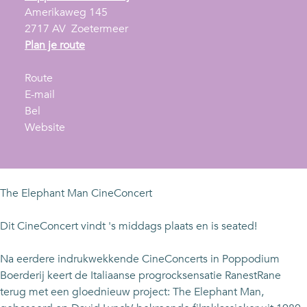
Amerikaweg 145
2717 AV
Zoetermeer
n
Plan je route
a
n
a
Route
a
n
r
E-mail
R
a
a
R
Bel
a
r
a
v
a
Website
n
R
r
a
n
e
a
R
n
e
s
n
a
R
s
t
e
n
a
t
The Elephant Man CineConcert
R
s
e
n
R
a
t
s
e
a
Dit CineConcert vindt 's middags plaats en is seated!
n
R
t
s
n
e
a
R
t
e
Na eerdere indrukwekkende CineConcerts in Poppodium
n
a
R
Boerderij keert de Italiaanse progrocksensatie RanestRane
e
n
a
terug met een gloednieuw project: The Elephant Man,