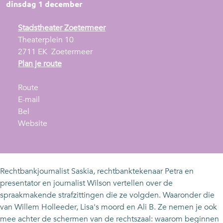
dinsdag 1 december
Stadstheater Zoetermeer
Theaterplein 10
2711 EK
Zoetermeer
n
Plan je route
a
n
a
Route
a
n
r
E-mail
N
a
a
N
Bel
a
r
a
v
a
Website
a
N
r
a
a
k
a
N
n
k
t
a
a
N
t
v
k
a
a
v
Rechtbankjournalist Saskia, rechtbanktekenaar Petra en
o
t
k
a
o
presentator en journalist Wilson vertellen over de
o
v
t
k
o
spraakmakende strafzittingen die ze volgden. Waaronder die
r
o
v
t
r
van Willem Holleeder, Lisa's moord en Ali B. Ze nemen je ook
d
o
o
v
d
mee achter de schermen van de rechtszaal: waarom beginnen