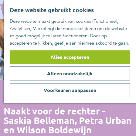
UITblinkers
G
Z
Zoetermeer is de
Deze website gebruikt cookies
a
MENU
o
plek
n
Deze website maakt gebruik van cookies (Functioneel,
e
UITje aanmelden
a
Analytisch, Marketing) die noodzakelijk zijn om de website
k
a
zo goed mogelijk te laten functioneren. Door op
e
r
accepteren te klikken, geef je aan hiermee akkoord te gaan.
n
d
e
Alles accepteren
h
o
Alleen noodzakelijk
m
e
p
Voorkeuren aanpassen
a
Voorstelling
g
Naakt voor de rechter -
e
Saskia Belleman, Petra Urban
en Wilson Boldewijn