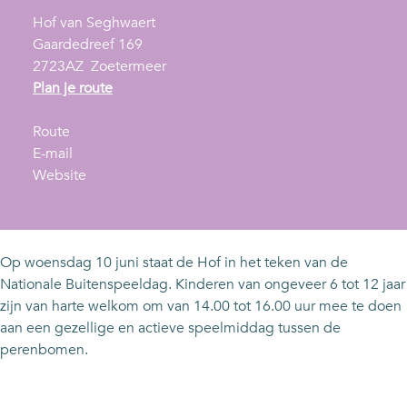
Hof van Seghwaert
Gaardedreef 169
2723AZ
Zoetermeer
n
Plan je route
a
n
a
Route
a
n
r
E-mail
a
a
v
n
Website
r
a
a
a
n
r
n
t
a
n
n
i
t
a
a
o
Op woensdag 10 juni staat de Hof in het teken van de
i
t
t
n
Nationale Buitenspeeldag. Kinderen van ongeveer 6 tot 12 jaar
o
i
i
a
zijn van harte welkom om van 14.00 tot 16.00 uur mee te doen
n
o
o
l
aan een gezellige en actieve speelmiddag tussen de
a
n
n
e
perenbomen.
l
a
a
b
e
l
l
u