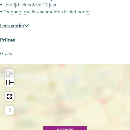
i
n
n
0
• Leeftijd: circa 6 tot 12 jaar
2
i
i
2
• Toegang: gratis – aanmelden is niet nodig.…
0
2
2
6
2
0
0
Lees verder
6
2
2
6
6
Prijzen
Gratis
+
−
nationale