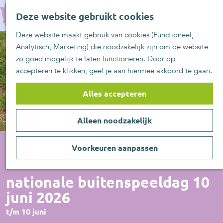
UITblinkers
G
Z
Zoetermeer is de
Deze website gebruikt cookies
a
MENU
o
plek
n
Deze website maakt gebruik van cookies (Functioneel,
e
UITje aanmelden
a
Analytisch, Marketing) die noodzakelijk zijn om de website
k
a
zo goed mogelijk te laten functioneren. Door op
e
r
accepteren te klikken, geef je aan hiermee akkoord te gaan.
n
d
e
Alles accepteren
h
o
Alleen noodzakelijk
m
e
p
Voorkeuren aanpassen
a
Actief/Sportief
g
nationale buitenspeeldag 10
e
juni 2026
t/m 10 juni