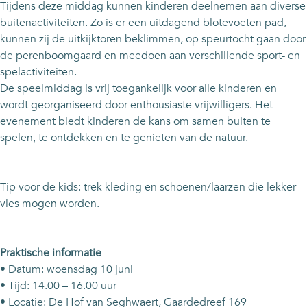
b
e
e
i
Tijdens deze middag kunnen kinderen deelnemen aan diverse
u
b
b
t
buitenactiviteiten. Zo is er een uitdagend blotevoeten pad,
i
u
u
e
kunnen zij de uitkijktoren beklimmen, op speurtocht gaan door
t
i
i
n
de perenboomgaard en meedoen aan verschillende sport- en
e
t
t
s
spelactiviteiten.
n
e
e
p
De speelmiddag is vrij toegankelijk voor alle kinderen en
s
n
n
e
wordt georganiseerd door enthousiaste vrijwilligers. Het
p
s
s
e
evenement biedt kinderen de kans om samen buiten te
e
p
p
l
spelen, te ontdekken en te genieten van de natuur.
e
e
e
d
l
e
e
a
d
l
l
g
Tip voor de kids: trek kleding en schoenen/laarzen die lekker
a
d
d
1
vies mogen worden.
g
a
a
0
1
g
g
j
0
1
1
u
Praktische informatie
j
0
0
n
• Datum: woensdag 10 juni
u
j
j
i
• Tijd: 14.00 – 16.00 uur
n
u
u
2
• Locatie: De Hof van Seghwaert, Gaardedreef 169