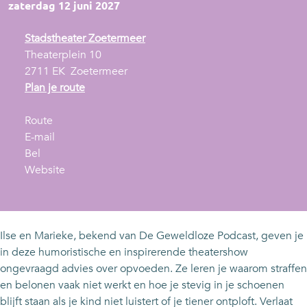
zaterdag 12 juni 2027
Stadstheater Zoetermeer
Theaterplein 10
2711 EK
Zoetermeer
n
Plan je route
a
n
a
Route
a
n
r
E-mail
O
a
a
O
Bel
p
r
a
v
p
Website
v
O
r
a
v
o
p
O
n
o
e
v
p
O
e
d
o
v
p
d
Ilse en Marieke, bekend van De Geweldloze Podcast, geven je
e
e
o
v
e
in deze humoristische en inspirerende theatershow
n
d
e
o
n
ongevraagd advies over opvoeden. Ze leren je waarom straffen
,
e
d
e
,
en belonen vaak niet werkt en hoe je stevig in je schoenen
h
n
e
d
h
blijft staan als je kind niet luistert of je tiener ontploft. Verlaat