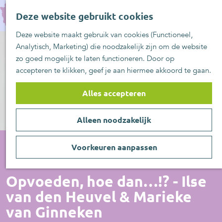
UITblinkers
G
Z
Zoetermeer is de
Deze website gebruikt cookies
a
MENU
o
plek
n
Deze website maakt gebruik van cookies (Functioneel,
e
UITje aanmelden
a
Analytisch, Marketing) die noodzakelijk zijn om de website
k
a
zo goed mogelijk te laten functioneren. Door op
e
r
accepteren te klikken, geef je aan hiermee akkoord te gaan.
n
d
e
Alles accepteren
h
o
Alleen noodzakelijk
m
e
p
Voorkeuren aanpassen
a
Voorstelling
g
Opvoeden, hoe dan…!? - Ilse
e
van den Heuvel & Marieke
van Ginneken