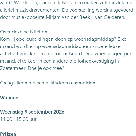
b
i
B
g
b
zand? We zingen, dansen, luisteren en maken zelf muziek met
B
e
i
B
B
allerlei muziekinstrumenten! De voorstelling wordt uitgevoerd
e
b
e
i
e
door muziekdocente Mirjam van der Beek – van Gelderen.
l
B
b
e
l
e
e
B
b
e
Over deze activiteiten
v
l
e
B
v
Kom jij ook leuke dingen doen op woensdagmiddag? Elke
e
e
l
e
e
maand wordt er op woensdagmiddag een andere leuke
n
v
e
l
n
activiteit voor kinderen georganiseerd. Drie woensdagen per
i
e
v
e
i
maand, elke keer in een andere bibliotheekvestiging in
s
n
e
v
s
Zoetermeer! Doe je ook mee?
:
i
n
e
:
M
s
i
n
M
Graag alleen het aantal kinderen aanmelden.
u
:
s
i
u
z
M
:
s
z
Wanneer
i
u
M
:
i
e
z
u
M
e
Woensdag 9 september 2026
k
i
z
u
k
14.00 - 15.00 uur
v
e
i
z
v
a
k
e
i
a
Prijzen