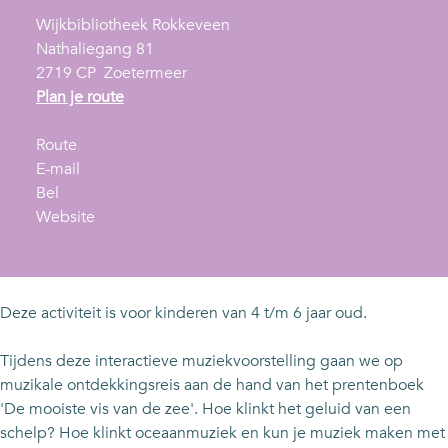
Wijkbibliotheek Rokkeveen
Nathaliegang 81
2719 CP
Zoetermeer
n
Plan je route
a
n
a
Route
a
n
r
E-mail
W
a
a
W
Bel
o
r
a
v
o
Website
e
W
r
a
e
n
o
W
n
n
s
e
o
W
s
d
n
e
o
d
Deze activiteit is voor kinderen van 4 t/m 6 jaar oud.
a
s
n
e
a
g
d
s
n
g
Tijdens deze interactieve muziekvoorstelling gaan we op
B
a
d
s
B
muzikale ontdekkingsreis aan de hand van het prentenboek
i
g
a
d
i
'De mooiste vis van de zee'. Hoe klinkt het geluid van een
e
B
g
a
e
schelp? Hoe klinkt oceaanmuziek en kun je muziek maken met