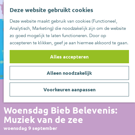
UITblinkers
G
Z
Zoetermeer is de
Deze website gebruikt cookies
a
MENU
o
plek
n
Deze website maakt gebruik van cookies (Functioneel,
e
UITje aanmelden
a
Analytisch, Marketing) die noodzakelijk zijn om de website
k
a
zo goed mogelijk te laten functioneren. Door op
e
r
accepteren te klikken, geef je aan hiermee akkoord te gaan.
n
d
e
Alles accepteren
h
o
Alleen noodzakelijk
m
e
p
Voorkeuren aanpassen
a
Voorstelling
g
Woensdag Bieb Belevenis:
e
Muziek van de zee
woensdag 9 september