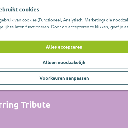
ebruikt cookies
ebruik van cookies (Functioneel, Analytisch, Marketing) die noodzak
lijk te laten functioneren. Door op accepteren te klikken, geef je 
Alles accepteren
Alleen noodzakelijk
Voorkeuren aanpassen
ring Tribute