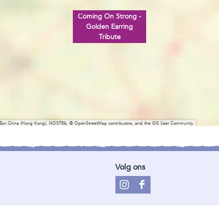
Coming On Strong -
Golden Earring
Tribute
 Esri China (Hong Kong), NOSTRA, © OpenStreetMap contributors, and the GIS User Community
Volg ons
I
F
n
a
s
c