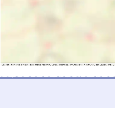
Leaflet
|
Powered by Esri | Esri, HERE, Garmin, USGS, Intermap, INCREMENT P, NRCAN, Esri Japan, METI,