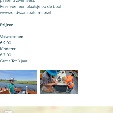
t
r
a
passend zwemvest.
t
r
Reserveer een plaatsje op de boot
t
www.rondvaartzoetermeer.nl
Prijzen
Volwassenen
€ 9,00
Kinderen
€ 7,00
Gratis Tot 3 jaar
O
O
p
p