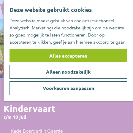
UITblinkers
G
Z
Zoetermeer is de
Deze website gebruikt cookies
a
MENU
o
plek
n
Deze website maakt gebruik van cookies (Functioneel,
e
UITje aanmelden
a
Analytisch, Marketing) die noodzakelijk zijn om de website
k
a
zo goed mogelijk te laten functioneren. Door op
e
r
accepteren te klikken, geef je aan hiermee akkoord te gaan.
n
d
e
Alles accepteren
h
o
Alleen noodzakelijk
m
e
p
Voorkeuren aanpassen
a
Actief/Sportief
g
Kindervaart
e
t/m 10 juli
Kade Boerderij 't Geertje