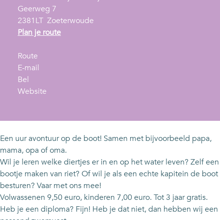
Geerweg 7
2381LT
Zoeterwoude
n
Plan je route
a
n
a
Route
a
n
r
E-mail
K
a
a
K
Bel
i
r
a
v
i
Website
n
K
r
a
n
d
i
K
n
d
e
n
i
K
e
r
d
n
i
r
Een uur avontuur op de boot! Samen met bijvoorbeeld papa,
v
e
d
n
v
mama, opa of oma.
a
r
e
d
a
Wil je leren welke diertjes er in en op het water leven? Zelf een
a
v
r
e
a
bootje maken van riet? Of wil je als een echte kapitein de boot
r
a
v
r
r
besturen? Vaar met ons mee!
t
a
a
v
t
Volwassenen 9,50 euro, kinderen 7,00 euro. Tot 3 jaar gratis.
r
a
a
Heb je een diploma? Fijn! Heb je dat niet, dan hebben wij een