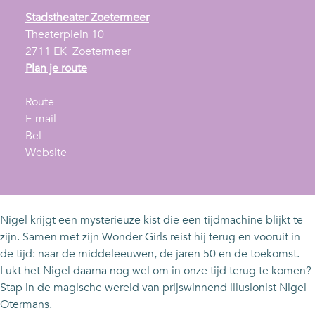
Stadstheater Zoetermeer
Theaterplein 10
2711 EK
Zoetermeer
n
Plan je route
a
n
a
Route
a
n
r
E-mail
N
a
a
N
Bel
i
r
a
v
i
Website
g
N
r
a
g
e
i
N
n
e
l
g
i
N
l
O
e
g
i
O
Nigel krijgt een mysterieuze kist die een tijdmachine blijkt te
t
l
e
g
t
zijn. Samen met zijn Wonder Girls reist hij terug en vooruit in
e
O
l
e
e
de tijd: naar de middeleeuwen, de jaren 50 en de toekomst.
r
t
O
l
r
Lukt het Nigel daarna nog wel om in onze tijd terug te komen?
m
e
t
O
m
Stap in de magische wereld van prijswinnend illusionist Nigel
a
r
e
t
a
Otermans.