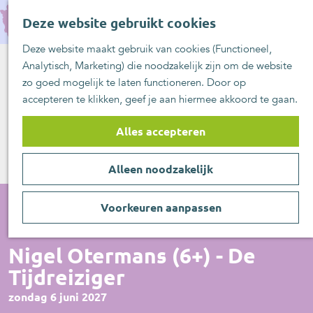
UITblinkers
G
Z
Zoetermeer is de
Deze website gebruikt cookies
a
MENU
o
plek
n
Deze website maakt gebruik van cookies (Functioneel,
e
UITje aanmelden
a
Analytisch, Marketing) die noodzakelijk zijn om de website
k
a
zo goed mogelijk te laten functioneren. Door op
e
r
accepteren te klikken, geef je aan hiermee akkoord te gaan.
n
d
e
Alles accepteren
h
o
Alleen noodzakelijk
m
e
p
Voorkeuren aanpassen
a
Voorstelling
g
Nigel Otermans (6+) - De
e
Tijdreiziger
zondag 6 juni 2027